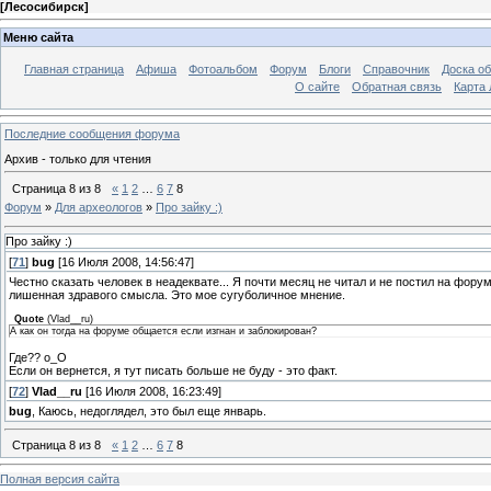
[
Лесосибирск
]
Меню сайта
Главная страница
Афиша
Фотоальбом
Форум
Блоги
Справочник
Доска о
О сайте
Обратная связь
Карта
Последние сообщения форума
Архив - только для чтения
Страница
8
из
8
«
1
2
…
6
7
8
Форум
»
Для археологов
»
Про зайку :)
Про зайку :)
[
71
]
bug
[16 Июля 2008, 14:56:47]
Честно сказать человек в неадеквате... Я почти месяц не читал и не постил на форуме
лишенная здравого смысла. Это мое сугуболичное мнение.
Quote
(
Vlad__ru
)
А как он тогда на форуме общается если изгнан и заблокирован?
Где?? о_О
Если он вернется, я тут писать больше не буду - это факт.
[
72
]
Vlad__ru
[16 Июля 2008, 16:23:49]
bug
, Каюсь, недоглядел, это был еще январь.
Страница
8
из
8
«
1
2
…
6
7
8
Полная версия сайта