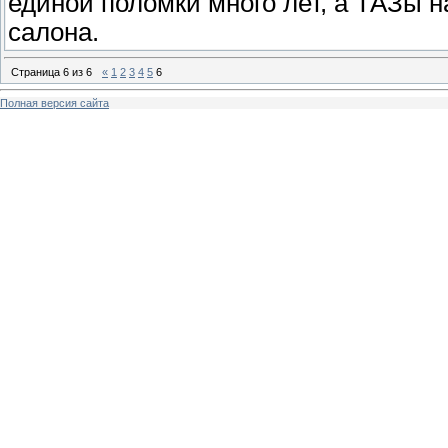
единой поломки много лет, а ТАЗы н
салона.
Страница
6
из
6
«
1
2
3
4
5
6
Полная версия сайта