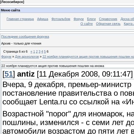
[
Лесосибирск
]
Меню сайта
Главная страница
Афиша
Фотоальбом
Форум
Блоги
Справочник
Доска о
О сайте
Обратная связь
Карта
Последние сообщения форума
Архив - только для чтения
Страница
6
из
6
«
1
2
3
4
5
6
Форум
»
Для археологов
»
22 ноября планируется акция против повышения пошлин н
22 ноября планируется акция против повышения пошлин на инома
[
51
]
antiz
[11 Декабря 2008, 09:11:47]
Вчера, 9 декабря, премьер-минист
постановление правительства о по
сообщает Lenta.ru со ссылкой на «И
Возрастной "порог" для иномарок, 
пошлины, изменился - с семи лет д
автомобили возрастом до пяти лет в