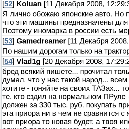
[
52
]
Koluan
[11 Декабря 2008, 12:29:
Я лично обожаю японские авто. Но 
что эти машины предназначены для 
Поэтому иномарка в россии есть ме
[
53
]
Gamedreamer
[11 Декабря 2008,
По нашим дорогам только на трактор
[
54
]
Vlad1g
[20 Декабря 2008, 17:29:
бред всякий пишете... прочитал толь
думал, что у нас такой народ... всем
хотите - гоняйте на своих ТАЗах... т
те, кто ездил на нормальном ПРуле 
должен за 330 тыс. руб. покупать пр
эта приора ни в чем не сравнится с 
вот приора то новая будет, а твоя ипо