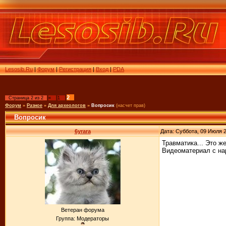
Lesosib.Ru
|
Форум
|
Регистрация
|
Вход
|
PDA
2
Страница
2
из
2
«
1
Форум
»
Разное
»
Для археологов
»
Вопросик
(насчет прав)
Вопросик
6yrara
Дата: Суббота, 09 Июля 2
Травматика... Это же
Видеоматериал с на
Ветеран форума
Группа: Модераторы