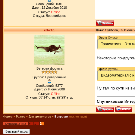
Сообщений: 1681
Д.рег: 12 Декабря 2010
Статус:
Offline
Откуда: Лесосибирск
edw1n
Дата: Суббота, 09 Июля 2
Quote
(
6yrara
)
Травматика... Это ж
Некоторые по-друго
Ветеран форума
Quote
(
6yrara
)
Видеоматериал с н
Группа: Проверенные
Сообщений: 5277
Ну там по сути из в
Д.рег: 27 Июня 2008
Статус:
Offline
Откуда: 58°14′ с. ш. 92°29′ в. д.
Спутниковый Интерн
Форум
»
Разное
»
Для археологов
»
Вопросик
(насчет прав)
2
Страница
2
из
2
«
1