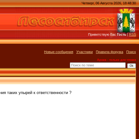
Четверг, 06 Августа 2026, 18:48:30
Приветствую Вас
Гость
|
RSS
Новые сообщения
·
Участники
·
Правила форума
·
Поиск
Архив - только для чтения
я таких упырей к ответственности ?