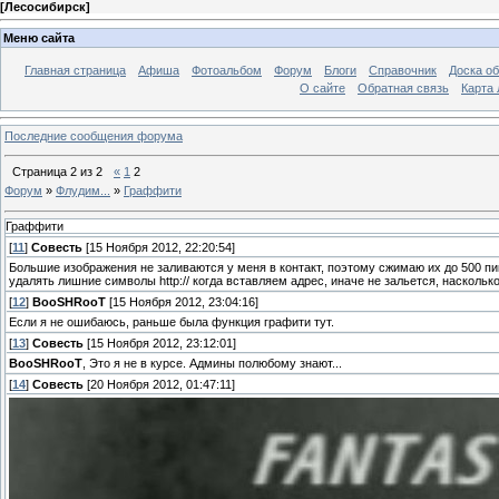
[
Лесосибирск
]
Меню сайта
Главная страница
Афиша
Фотоальбом
Форум
Блоги
Справочник
Доска о
О сайте
Обратная связь
Карта
Последние сообщения форума
Страница
2
из
2
«
1
2
Форум
»
Флудим...
»
Граффити
Граффити
[
11
]
Совесть
[15 Ноября 2012, 22:20:54]
Большие изображения не заливаются у меня в контакт, поэтому сжимаю их до 500 пи
удалять лишние символы http:// когда вставляем адрес, иначе не зальется, насколь
[
12
]
BooSHRooT
[15 Ноября 2012, 23:04:16]
Если я не ошибаюсь, раньше была функция графити тут.
[
13
]
Совесть
[15 Ноября 2012, 23:12:01]
BooSHRooT
, Это я не в курсе. Админы полюбому знают...
[
14
]
Совесть
[20 Ноября 2012, 01:47:11]