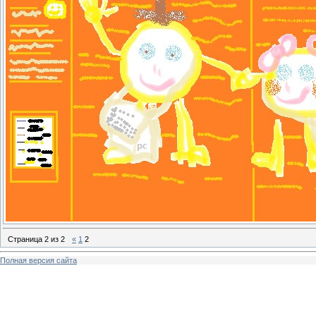
Страница
2
из
2
«
1
2
Полная версия сайта