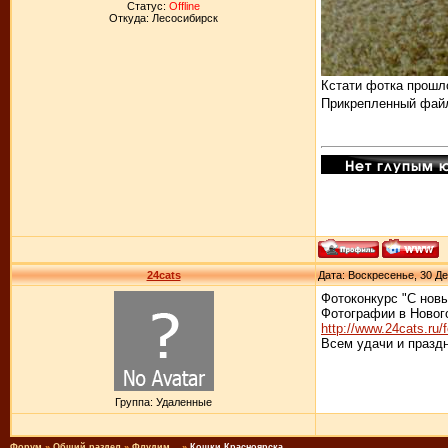
Статус:
Offline
Откуда: Лесосибирск
Кстати фотка прошл
Прикрепленный фай
24cats
Дата: Воскресенье, 30 Де
Фотоконкурс "С новы
Фотографии в Новог
http://www.24cats.ru/
Всем удачи и праздн
Группа: Удаленные
Форум
»
Общий раздел
»
Флудим...
»
Кошки Красноярска