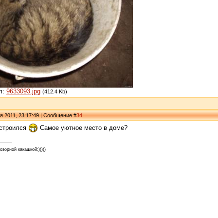
л:
9633093.jpg
(412.4 Kb)
я 2011, 23:17:49 | Сообщение #
34
устроился
Самое уютное место в доме?
зорной какашкой;)))))