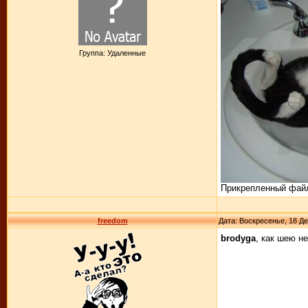
Группа: Удаленные
Прикрепленный фай
freedom
Дата: Воскресенье, 18 Де
brodyga
, как шею н