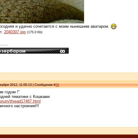
огодняя и удачно сочетается с моим нынешним аватаром.
л:
2040307.jpg
(175.0 Kb)
кабря 2012, 11:05:13 | Сообщение #
39
м годом !"
одней тематике с Кошками
forum/thread17487.html
ичного настроения!!!