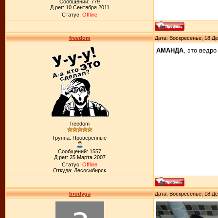
Сообщений: 779
Д.рег: 10 Сентября 2011
Статус:
Offline
freedom
Дата: Воскресенье, 18 Де
АМАНДА
, это ведро
freedom
Группа: Проверенные
Сообщений: 1557
Д.рег: 25 Марта 2007
Статус:
Offline
Откуда: Лесосибирск
brodyga
Дата: Воскресенье, 18 Де