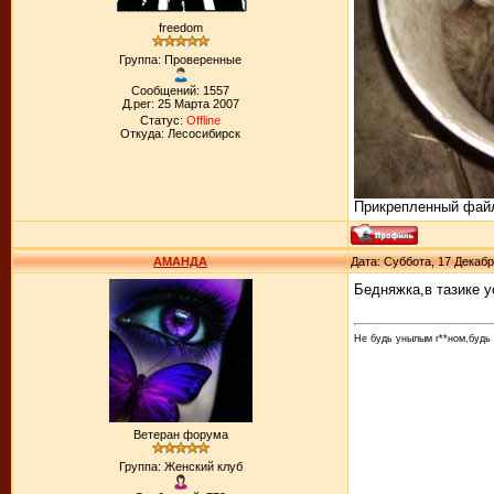
freedom
Группа: Проверенные
Сообщений: 1557
Д.рег: 25 Марта 2007
Статус:
Offline
Откуда: Лесосибирск
Прикрепленный фай
АМАНДА
Дата: Суббота, 17 Декабр
Бедняжка,в тазике 
Не будь унылым г**ном,будь о
Ветеран форума
Группа: Женский клуб