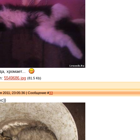
да, хромает...
л:
5549686.jpg
(81.5 Kb)
я 2011, 23:05:36 | Сообщение #
33
с))