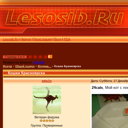
Lesosib.Ru
|
Форум
|
Регистрация
|
Вход
|
PDA
4
Страница
4
из
4
«
1
2
3
Модератор форума:
STEFANI
Форум
»
Общий раздел
»
Флудим...
»
Кошки Красноярска
Кошки Красноярска
edw1n
Дата: Суббота, 17 Декабр
24cats
, Мой кот с п
Ветеран форума
Группа: Проверенные