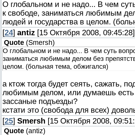
О глобальном и не надо... В чем су
к свободе, заниматься любимым дел
людей и государства в целом. (боль
[
24
]
antiz
[15 Октября 2008, 09:45:28]
Quote
(
Smersh
)
О глобальном и не надо... В чем суть воп
заниматься любимым делом без препятств
целом. (больная тема, обжигался)
а ктож тогда будет сеять, сажать, п
любимым делом, или думаешь есть 
зассаные подъезды?
кстати это (свобода для всех) довол
[
25
]
Smersh
[15 Октября 2008, 09:51:
Quote
(
antiz
)