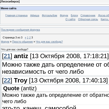
[
Лесосибирск
]
Меню сайта
Главная страница
Афиша
Фотоальбом
Форум
Блоги
Справочник
Доска о
О сайте
Обратная связь
Карта
Последние сообщения форума
Страница
3
из
3
«
1
2
3
Форум
»
Просто общение
»
Что для вас свобода?
Что для вас свобода?
[
21
]
antiz
[13 Октября 2008, 17:18:21]
Можно также дать определение от об
независимость от чего либо
[
22
]
Troy
[13 Октября 2008, 17:40:13]
Quote
(
antiz
)
Можно также дать определение от обратног
чего либо
это-то, канеш, самособой.