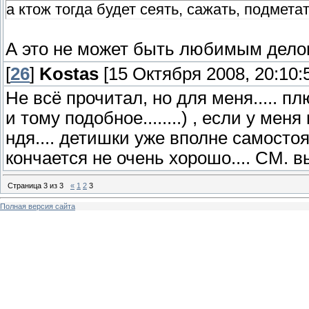
а ктож тогда будет сеять, сажать, подмета
А это не может быть любимым дел
[
26
]
Kostas
[15 Октября 2008, 20:10:
Не всё прочитал, но для меня..... п
и тому подобное........) , если у мен
ндя.... детишки уже вполне самостоят
кончается не очень хорошо.... СМ. вы
Страница
3
из
3
«
1
2
3
Полная версия сайта