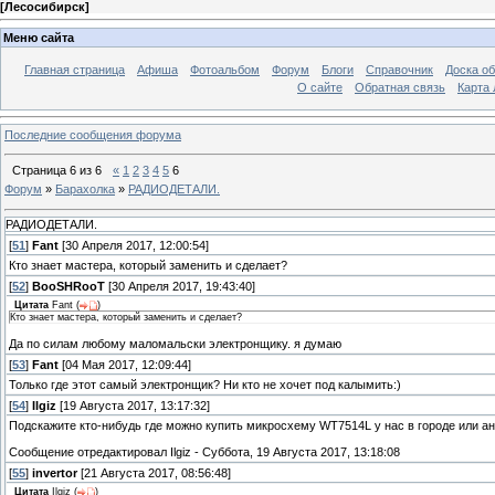
[
Лесосибирск
]
Меню сайта
Главная страница
Афиша
Фотоальбом
Форум
Блоги
Справочник
Доска о
О сайте
Обратная связь
Карта
Последние сообщения форума
Страница
6
из
6
«
1
2
3
4
5
6
Форум
»
Барахолка
»
РАДИОДЕТАЛИ.
РАДИОДЕТАЛИ.
[
51
]
Fant
[30 Апреля 2017, 12:00:54]
Кто знает мастера, который заменить и сделает?
[
52
]
BooSHRooT
[30 Апреля 2017, 19:43:40]
Цитата
Fant
(
)
Кто знает мастера, который заменить и сделает?
Да по силам любому маломальски электронщику. я думаю
[
53
]
Fant
[04 Мая 2017, 12:09:44]
Только где этот самый электронщик? Ни кто не хочет под калымить:)
[
54
]
Ilgiz
[19 Августа 2017, 13:17:32]
Подскажите кто-нибудь где можно купить микросхему WT7514L у нас в городе или а
Сообщение отредактировал
Ilgiz
-
Суббота, 19 Августа 2017, 13:18:08
[
55
]
invertor
[21 Августа 2017, 08:56:48]
Цитата
Ilgiz
(
)