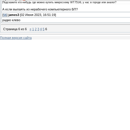
Подскажите кто-нибудь где можно купить микросхему WT7514L у нас в городе или аналог?
А если выпаять из нерабочего компьютерного БП?
[
56
]
james3
[02 Июня 2023, 16:51:19]
радио клево
Страница
6
из
6
«
1
2
3
4
5
6
Полная версия сайта