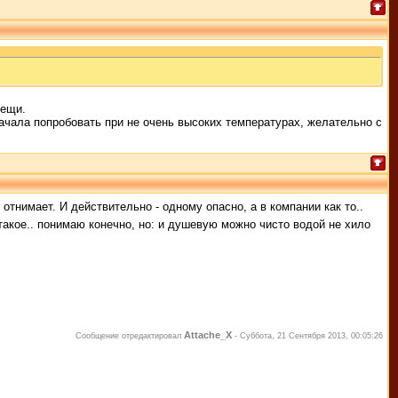
вещи.
начала попробовать при не очень высоких температурах, желательно с
отнимает. И действительно - одному опасно, а в компании как то..
такое.. понимаю конечно, но: и душевую можно чисто водой не хило
Attache_X
Сообщение отредактировал
-
Суббота, 21 Сентября 2013, 00:05:26