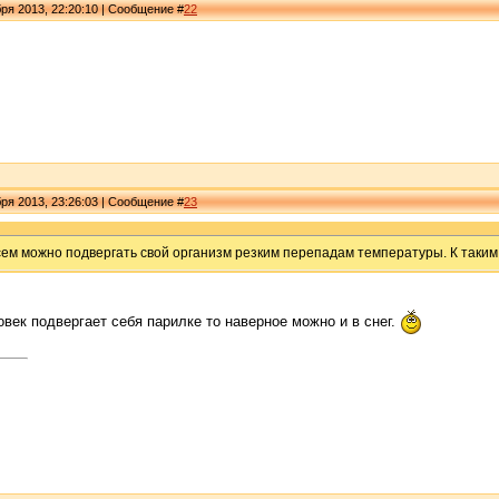
ря 2013, 22:20:10 | Сообщение #
22
ря 2013, 23:26:03 | Сообщение #
23
сем можно подвергать свой организм резким перепадам температуры. К таки
овек подвергает себя парилке то наверное можно и в снег.