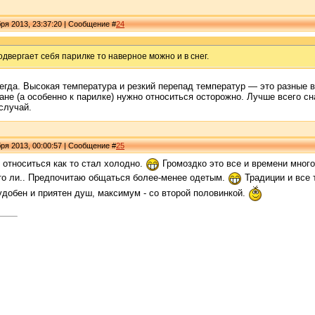
ря 2013, 23:37:20 | Сообщение #
24
одвергает себя парилке то наверное можно и в снег.
егда. Высокая температура и резкий перепад температур — это разные 
ане (а особенно к парилке) нужно относиться осторожно. Лучше всего с
случай.
ря 2013, 00:00:57 | Сообщение #
25
е относиться как то стал холодно.
Громоздко это все и времени много 
что ли.. Предпочитаю общаться более-менее одетым.
Традиции и все 
удобен и приятен душ, максимум - со второй половинкой.