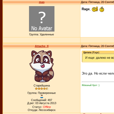
mas
Дата: Пятница, 20 Сентяб
Rage
,
Группа: Удаленные
Attache_X
Дата: Пятница, 20 Сентяб
Цитата
(
Rage
)
И еще: далеко не в
Это да. Но если чел
Жёваный Крот :)
Старейшина
Группа: Проверенные
Сообщений: 497
Д.рег: 03 Августа 2013
Статус:
Offline
Откуда: Лесосибирск