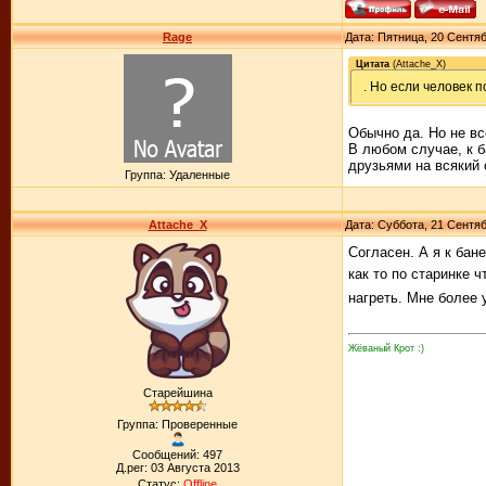
Rage
Дата: Пятница, 20 Сентяб
Цитата
(
Attache_X
)
. Но если человек п
Обычно да. Но не вс
В любом случае, к б
друзьями на всякий 
Группа: Удаленные
Attache_X
Дата: Суббота, 21 Сентяб
Согласен. А я к бан
как то по старинке 
нагреть. Мне более 
Жёваный Крот :)
Старейшина
Группа: Проверенные
Сообщений: 497
Д.рег: 03 Августа 2013
Статус:
Offline