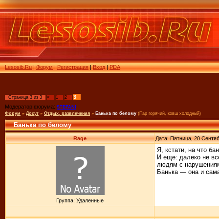
Lesosib.Ru
|
Форум
|
Регистрация
|
Вход
|
PDA
3
Страница
3
из
3
«
1
2
Модератор форума:
STEFANI
Форум
»
Досуг
»
Отдых, развлечения
»
Банька по белому
(Пар горячий, ковш холодный)
Банька по белому
Rage
Дата: Пятница, 20 Сентяб
Я, кстати, на что ба
И еще: далеко не в
людям с нарушениям
Банька — она и сама
Группа: Удаленные