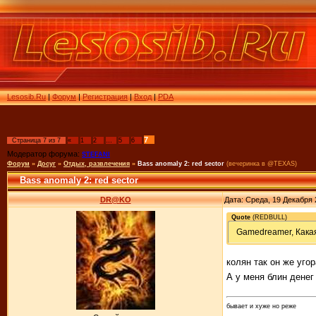
Lesosib.Ru
|
Форум
|
Регистрация
|
Вход
|
PDA
7
Страница
7
из
7
«
1
2
…
5
6
Модератор форума:
STEFANI
Форум
»
Досуг
»
Отдых, развлечения
»
Bass anomaly 2: red sector
(вечеринка в @TEXAS)
Bass anomaly 2: red sector
DR@KO
Дата: Среда, 19 Декабря 
Quote
(
REDBULL
)
Gamedreamer, Какая еще за
колян так он же угор
А у меня блин денег
бывает и хуже но реже