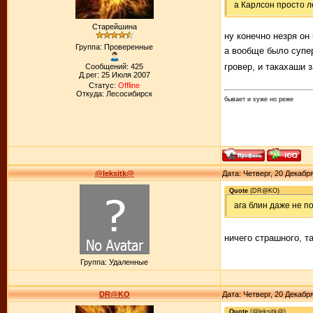
а Карлсон просто л
Старейшина
ну конечно незря он
Группа: Проверенные
а вообще было супер
гровер, и такахаши з
Сообщений: 425
Д.рег: 25 Июля 2007
Статус:
Offline
Откуда: Лесосибирск
бывает и хуже но реже
@leksitk@
Дата: Четверг, 20 Декабр
Quote
(
DR@KO
)
ага блин даже не по
ничего страшного, т
Группа: Удаленные
DR@KO
Дата: Четверг, 20 Декабр
Quote
(
@leksitk@
)