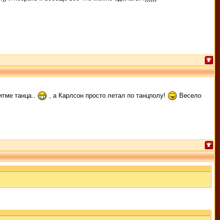
итме танца..
, а Карлсон просто летал по танцполу!
Весело