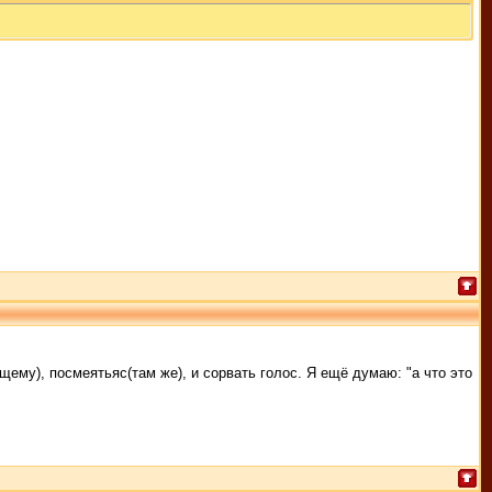
щему), посмеятьяс(там же), и сорвать голос. Я ещё думаю: "а что это