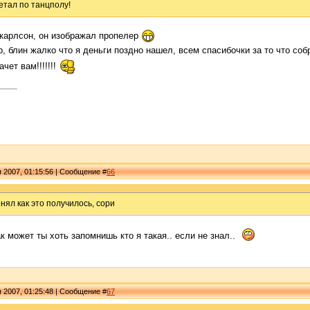
етал по танцполу!
 карлсон, он изображал пропелер
, блин жалко что я деньги поздно нашел, всем спасибочки за то что со
ачет вам!!!!!!!
я 2007, 01:15:56 | Сообщение #
66
нял как это получилось, сори
ак может ты хоть запомнишь кто я такая.. если не знал..
я 2007, 01:25:48 | Сообщение #
67