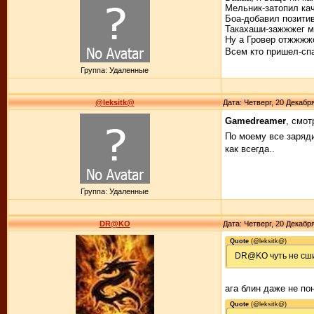
Мельник-затопил каче
Боа-добавил позитив
Такахаши-зажжжег м
Ну а Гровер отжжж
Всем кто пришел-сп
Группа: Удаленные
@leksitk@
Дата: Четверг, 20 Декабр
Gamedreamer
, смот
По моему все заряди
как всегда..
Группа: Удаленные
DR@KO
Дата: Четверг, 20 Декабр
Quote
(
@leksitk@
)
DR@KO чуть не сши
ага блин даже не по
Quote
(
@leksitk@
)