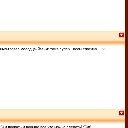
 был-гровер молодца- Женки тоже супер.. всем спасибо... бб
)) и поорать и вообще все что можно сделать! :))))))