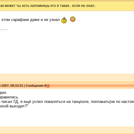
ак может ты хоть запомнишь кто я такая.. если не знал..
в этом сарафане даже и не узнал
я 2007, 08:10:31 | Сообщение #
68
рил.
нравились.
о писал ГД, я ещё успел поваляться на танцполе, поплакать(не по настоя
лохой выходит?"