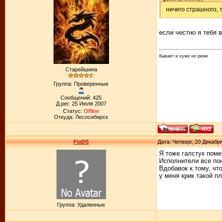
ничего страшного, т
если честно я тебя 
бывает и хуже но реже
Старейшина
Группа: Проверенные
Сообщений: 425
Д.рег: 25 Июля 2007
Статус:
Offline
Откуда: Лесосибирск
FlaDS
Дата: Четверг, 20 Декабр
Я тоже галстук поме
Исполнители все по
Вдобавок к тому, чт
у меня крик такой п
Группа: Удаленные