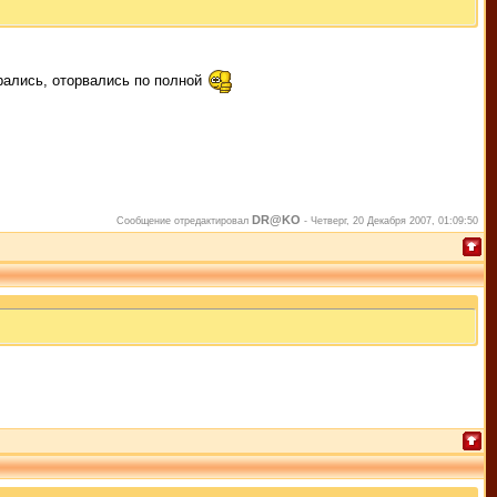
брались, оторвались по полной
DR@KO
Сообщение отредактировал
-
Четверг, 20 Декабря 2007, 01:09:50