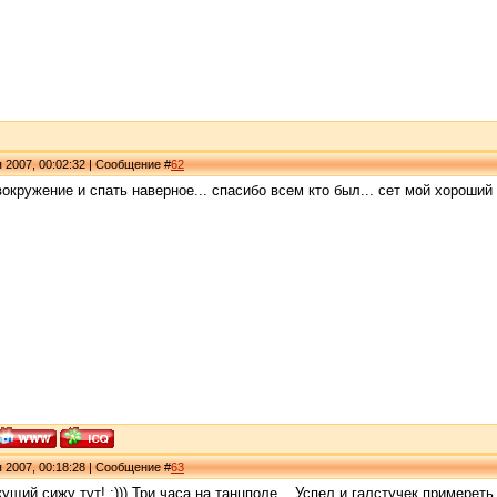
я 2007, 00:02:32 | Сообщение #
62
окружение и спать наверное... спасибо всем кто был... сет мой хороший
я 2007, 00:18:28 | Сообщение #
63
ущий сижу тут! :))) Три часа на танцполе... Успел и галстучек примереть :