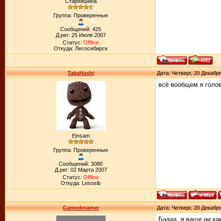
Старейшина
Группа: Проверенные
Сообщений: 425
Д.рег: 25 Июля 2007
Статус:
Offline
Откуда: Лесосибирск
TakaHashi
Дата: Четверг, 20 Декабр
всё вообщем я голов
Einsam
Группа: Проверенные
Сообщений: 3080
Д.рег: 02 Марта 2007
Статус:
Offline
Откуда: Lesosib
Gamedreamer
Дата: Четверг, 20 Декабр
Баааа, я ваще ни как