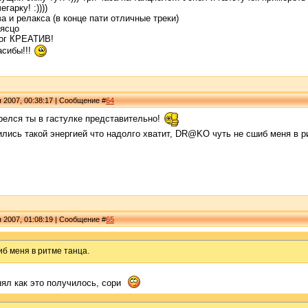
гарку! :))))
а и релакса (в конце пати отличные треки)
ясцо
жог КРЕАТИВ!
асибы!!!
я 2007, 00:38:17 | Сообщение #
64
релся ты в гастулке представительно!
лись такой энергией что надолго хватит, DR@KO чуть не сшиб меня в р
я 2007, 01:08:19 | Сообщение #
65
б меня в ритме танца.
нял как это получилось, сори