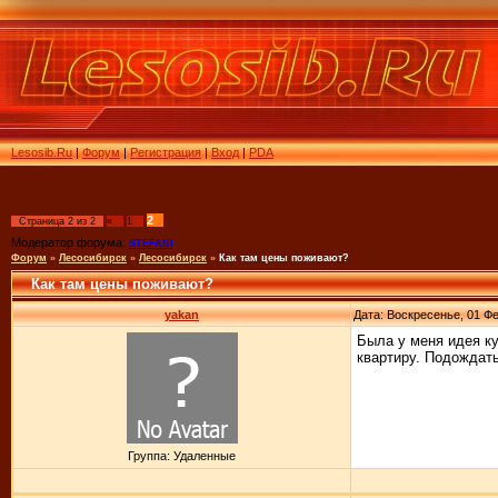
Lesosib.Ru
|
Форум
|
Регистрация
|
Вход
|
PDA
2
Страница
2
из
2
«
1
Модератор форума:
STEFANI
Форум
»
Лесосибирск
»
Лесосибирск
»
Как там цены поживают?
Как там цены поживают?
yakan
Дата: Воскресенье, 01 Фе
Была у меня идея ку
квартиру. Подождать 
Группа: Удаленные