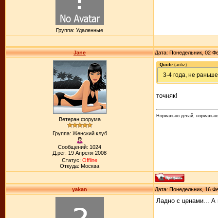
Группа: Удаленные
Jane
Дата: Понедельник, 02 Фе
Quote
(
antiz
)
3-4 года, не раньше
точняк!
Нормально делай, нормально
Ветеран форума
Группа: Женский клуб
Сообщений: 1024
Д.рег: 19 Апреля 2008
Статус:
Offline
Откуда: Москва
yakan
Дата: Понедельник, 16 Фе
Ладно с ценами... А