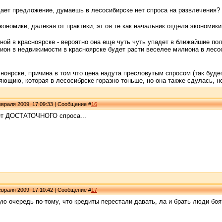
дает предложение, думаешь в лесосибирске нет спроса на развлечения?
кономики, далекая от практики, эт оя те как начальник отдела экономик
ной в красноярске - вероятно она еще чуть чуть упадет в ближайшие пол 
он в недвижимости в красноярске будет расти веселее милиона в лесоси
сноярске, причина в том что цена надута пресловутым спросом (так будет
ющию, которая в лесосибрске горазно тоньше, но она также сдулась, но
враля 2009, 17:09:33 | Сообщение #
16
нет ДОСТАТОЧНОГО спроса...
враля 2009, 17:10:42 | Сообщение #
17
ую очередь по-тому, что кредиты перестали давать, ла и брать люди боят