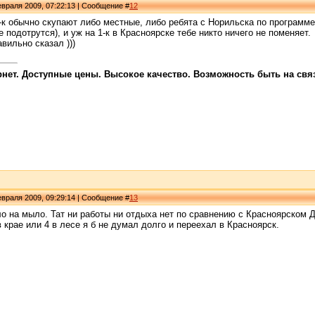
враля 2009, 07:22:13 | Сообщение #
12
4-к обычно скупают либо местные, либо ребята с Норильска по программе
 подотрутся), и уж на 1-к в Красноярске тебе никто ничего не поменяет.
вильно сказал )))
ет. Доступные цены. Высокое качество. Возможность быть на связи
враля 2009, 09:29:14 | Сообщение #
13
о на мыло. Тат ни работы ни отдыха нет по сравнению с Красноярском Д
в крае или 4 в лесе я б не думал долго и переехал в Красноярск.