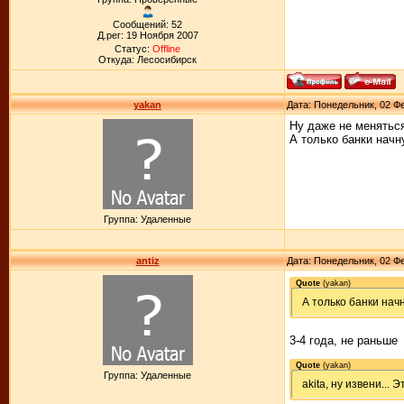
Сообщений: 52
Д.рег: 19 Ноября 2007
Статус:
Offline
Откуда: Лесосибирск
yakan
Дата: Понедельник, 02 Фе
Ну даже не меняться.
А только банки начн
Группа: Удаленные
antiz
Дата: Понедельник, 02 Фе
Quote
(
yakan
)
А только банки начн
3-4 года, не раньше
Quote
(
yakan
)
Группа: Удаленные
akita, ну извени...