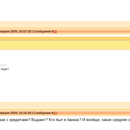
враля 2009, 20:07:28 | Сообщение #
18
 будет!
враля 2009, 10:16:39 | Сообщение #
19
 как с кредитами? Выдают? Кто был в банках? И вообще, какая средняя 