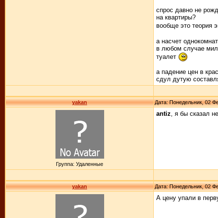
спрос давно не рож
на квартиры?
вообще это теория э
а насчет однокомнат
в любом случае мили
туалет
а падение цен в кра
сдул дутую составля
yakan
Дата: Понедельник, 02 Фе
antiz
, я бы сказал 
Группа: Удаленные
yakan
Дата: Понедельник, 02 Фе
А цену упали в перв