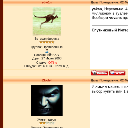
edw1n
Дата: Понедельник, 02 Фе
yakan
, Нереально. 
миллионом в туалете
Вообщем
vovans
пра
Спутниковый Интерн
Ветеран форума
Группа: Проверенные
Сообщений: 5277
Д.рег: 27 Июня 2008
Статус:
Offline
Откуда: 58°14′ с. ш. 92°29′ в. д.
ZlodeI
Дата: Понедельник, 02 Фе
И смысл менять шил
выбор купить или 1 
Живет здесь
Группа: Проверенные