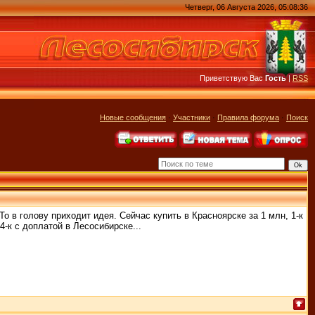
Четверг, 06 Августа 2026, 05:08:36
Приветствую Вас
Гость
|
RSS
Новые сообщения
·
Участники
·
Правила форума
·
Поиск
То в голову приходит идея. Сейчас купить в Красноярске за 1 млн, 1-к
4-к с доплатой в Лесосибирске...