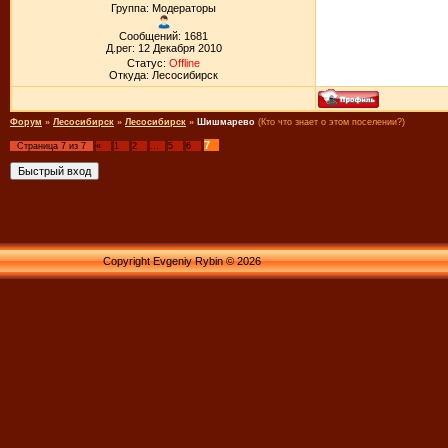
Группа: Модераторы
Сообщений: 1681
Д.рег: 12 Декабря 2010
Статус:
Offline
Откуда: Лесосибирск
Форум
»
Лесосибирск
»
Лесосибирск
»
Шишмарево
(Кто что знает о этом поселении?)
7
Страница
7
из
7
«
1
2
…
5
6
Copyright Evgeniy Rybin © 2026