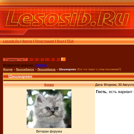
Lesosib.Ru
|
Форум
|
Регистрация
|
Вход
|
PDA
7
Страница
7
из
7
«
1
2
…
5
6
Модератор форума:
STEFANI
Форум
»
Лесосибирск
»
Лесосибирск
»
Шишмарево
(Кто что знает о этом поселении?)
Шишмарево
6yrara
Дата: Вторник, 30 Август
Гость
, есть вариант
Ветеран форума