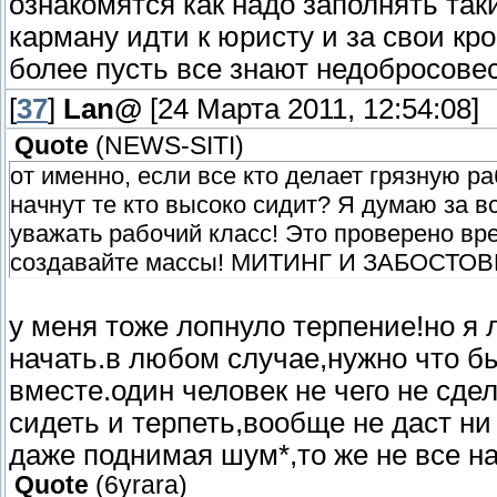
ознакомятся как надо заполнять так
карману идти к юристу и за свои кр
более пусть все знают недобросовес
[
37
]
Lan@
[24 Марта 2011, 12:54:08]
Quote
(
NEWS-SITI
)
от именно, если все кто делает грязную ра
начнут те кто высоко сидит? Я думаю за вс
уважать рабочий класс! Это проверено вр
создавайте массы! МИТИНГ И ЗАБОСТОВ
у меня тоже лопнуло терпение!но я л
начать.в любом случае,нужно что бы
вместе.один человек не чего не сдел
сидеть и терпеть,вообще не даст ни 
даже поднимая шум*,то же не все н
Quote
(
6yrara
)