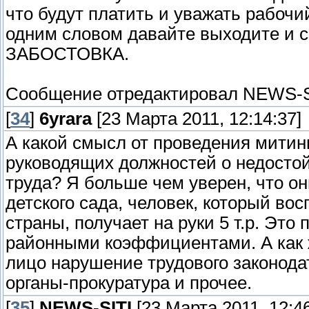
что будут платить и уважать рабочи
одним словом давайте выходите и 
ЗАБОСТОВКА.
Сообщение отредактировал
NEWS-S
[
34
]
6yrara
[23 Марта 2011, 12:14:37]
А какой смысл от проведения митин
руководящих должностей о недостой
труда? Я больше чем уверен, что он
детского сада, человек, который во
страны, получает на руки 5 т.р. Это
районными коэффициентами. А как ж
лицо нарушение трудового законода
органы-прокуратура и прочее.
[
35
]
NEWS-SITI
[23 Марта 2011, 12:46