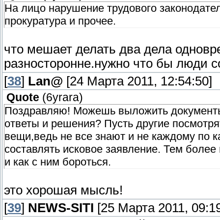
На лицо нарушение трудового законодате
прокуратура и прочее.
что мешает делать два дела однов
разносторонне.нужно что бы люди со
[
38
]
Lan@
[24 Марта 2011, 12:54:50]
Quote
(
6yrara
)
Поздравляю! Можешь выложить документы 
ответы и решения? Пусть другие посмотрят
вещи,ведь не все знают и не каждому по к
составлять исковое заявление. Тем более
и как с ним бороться.
это хорошая мысль!
[
39
]
NEWS-SITI
[25 Марта 2011, 09:19