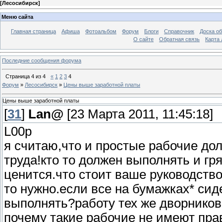
[
Лесосибирск
]
Меню сайта
Главная страница
Афиша
Фотоальбом
Форум
Блоги
Справочник
Доска о
О сайте
Обратная связь
Карта
Последние сообщения форума
Страница
4
из
4
«
1
2
3
4
Форум
»
Лесосибирск
»
Цены выше заработной платы
Цены выше заработной платы
[
31
]
Lan@
[23 Марта 2011, 11:45:18]
L00p
я считаю,что и простые рабочие до
труда!кто то должен выполнять и гря
ценится.что стоит ваше руководств
то нужно.если все на бумажках* сиде
выполнять?работу тех же дворников
почему такие рабочие не имеют прав