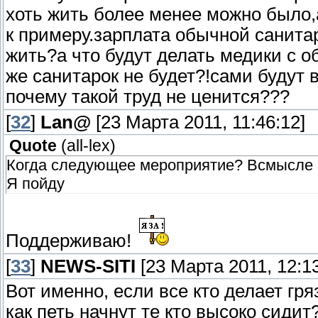
хоть жить более менее можно было,
к примеру.зарплата обычной санитар
жить?а что будут делать медики с о
же санитарок не будет?!сами будут 
почему такой труд не ценится???
[
32
]
Lan@
[23 Марта 2011, 11:46:12]
Quote
(
all-lex
)
Когда следующее мероприятие? Всмысле 
Я пойду
Поддерживаю!
[
33
]
NEWS-SITI
[23 Марта 2011, 12:13
Вот именно, если все кто делает гр
как петь начнут те кто высоко сидит