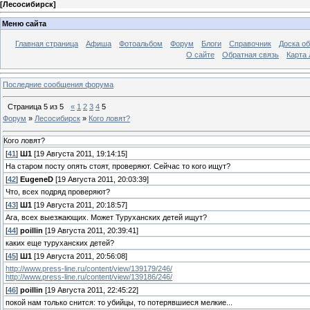
[
Лесосибирск
]
Меню сайта
Главная страница
Афиша
Фотоальбом
Форум
Блоги
Справочник
Доска о
О сайте
Обратная связь
Карта
Последние сообщения форума
Страница
5
из
5
«
1
2
3
4
5
Форум
»
Лесосибирск
»
Кого ловят?
Кого ловят?
[
41
]
Ш1
[19 Августа 2011, 19:14:15]
На старом посту опять стоят, проверяют. Сейчас то кого ищут?
[
42
]
EugeneD
[19 Августа 2011, 20:03:39]
Что, всех подряд проверяют?
[
43
]
Ш1
[19 Августа 2011, 20:18:57]
Ага, всех выезжающих. Может Туруханских детей ищут?
[
44
]
poillin
[19 Августа 2011, 20:39:41]
каких еще туруханских детей?
[
45
]
Ш1
[19 Августа 2011, 20:56:08]
http://www.press-line.ru/content/view/139179/246/
http://www.press-line.ru/content/view/139186/246/
[
46
]
poillin
[19 Августа 2011, 22:45:22]
покой нам только снится: то убийцы, то потерявшиеся мелкие...