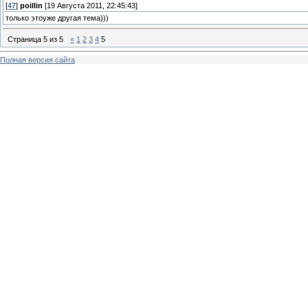
[
47
]
poillin
[19 Августа 2011, 22:45:43]
только этоуже другая тема)))
Страница
5
из
5
«
1
2
3
4
5
Полная версия сайта