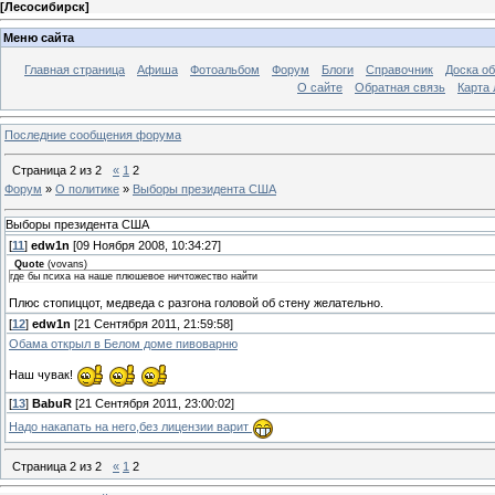
[
Лесосибирск
]
Меню сайта
Главная страница
Афиша
Фотоальбом
Форум
Блоги
Справочник
Доска о
О сайте
Обратная связь
Карта
Последние сообщения форума
Страница
2
из
2
«
1
2
Форум
»
О политике
»
Выборы президента США
Выборы президента США
[
11
]
edw1n
[09 Ноября 2008, 10:34:27]
Quote
(
vovans
)
где бы психа на наше плюшевое ничтожество найти
Плюс стопиццот, медведа с разгона головой об стену желательно.
[
12
]
edw1n
[21 Сентября 2011, 21:59:58]
Обама открыл в Белом доме пивоварню
Наш чувак!
[
13
]
BabuR
[21 Сентября 2011, 23:00:02]
Надо накапать на него,без лицензии варит
Страница
2
из
2
«
1
2