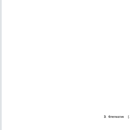
3
.
Флегматик
[