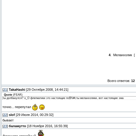
4
.
Меланхолик
[
Всего ответов:
12
[
21
]
TakaHashi
[29 Октября 2008, 14:44:21]
Quote
(
FEAR
)
ты долбанулся? о_О флегматики это настоящие по$%#сты меланхолики, вот настоящие эма
точно... перепутал
[
22
]
slof
[29 Июля 2014, 00:29:32]
бывает
[
23
]
баламутто
[18 Ноября 2016, 16:55:39]
Дикошаро-спокойный