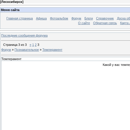
[
Лесосибирск
]
Меню сайта
Главная страница
Афиша
Фотоальбом
Форум
Блоги
Справочник
Доска о
О сайте
Обратная связь
Карта
Последние сообщения форума
Страница
3
из
3
«
1
2
3
Форум
»
Познавательное
»
Темперамент
Темперамент
Какой у вас темп