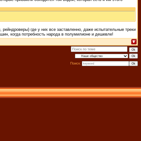
, рейндроверы) где у них все заставленно, даже испытательные треки
ашин, когда потребность народа в полумилионе и дешевле!
Поиск: