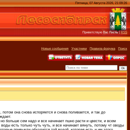
Пятница, 07 Августа 2026, 21:09:26
Приветствую Вас
Гость
|
RSS
Новые сообщения
·
Участники
·
Правила форума
·
Поиск
, потом она снова испоряется и снова поливается, и так до
еждает.
но больше сем надо и все начинает пшно расти и цвести, и всем
 воды есть только чуть чуть, и все начинает вянуть, потому чт оводы
которые привыкли обходится той водой, которая есть и им этого