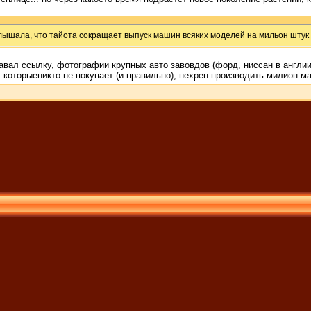
лышала, что тайота сокращает выпуск машин всяких моделей на мильон штук
авал ссылку, фотографии крупных авто завовдов (форд, ниссан в англии
которыеникто не покупает (и правильно), нехрен производить милион м