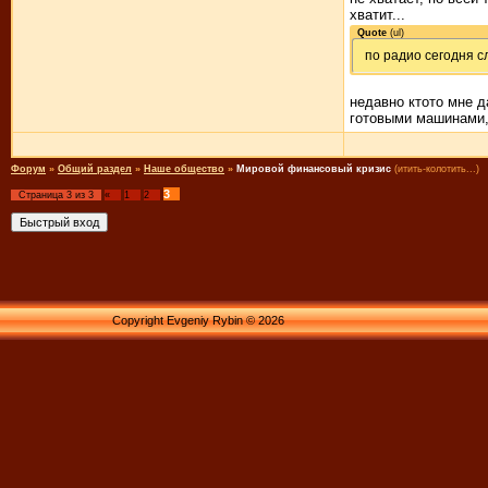
хватит...
Quote
(
ul
)
по радио сегодня с
недавно ктото мне д
готовыми машинами, 
Форум
»
Общий раздел
»
Наше общество
»
Мировой финансовый кризис
(итить-колотить...)
3
Страница
3
из
3
«
1
2
Copyright Evgeniy Rybin © 2026