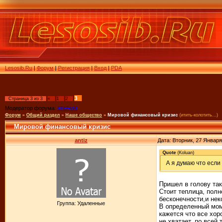
Lesosib.Ru
|
Форум
|
Регистрация
|
Вход
|
PDA
3
Страница
3
из
3
«
1
2
Модератор форума:
STEFANI
Форум
»
Общий раздел
»
Наше общество
»
Мировой финансовый кризис
(итить-колотить...)
Мировой финансовый кризис
antiz
Дата: Вторник, 27 Января
Quote
(
Koluan
)
А я думаю что если д
Пришел в голову так
Стоит теплица, полн
бесконечности,и нек
Группа: Удаленные
В определенный моме
кажется что все хор
не хватает, по всей