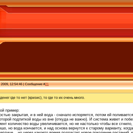
 2009, 12:54:46 | Сообщение #
21
енег где то нет (кризис), то где то их очень много.
ой пример:
остью закрытая, и в ней вода - сначало испоряется, потом ей поливается
оторой подпиткой воды из вне (откуда не важно). И система живет и поб
нт количество воды увеличивается, но не настолько чтобы все сгнило, 
ошо, но вода кончается, и над основа вернутся к старому варианту, когда
 теплице... но через какоето время подрастет новое поколение растений, 