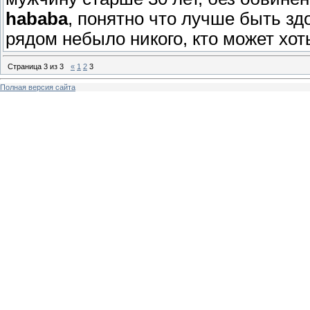
hababa
, понятно что лучше быть з
рядом небыло никого, кто может хот
Страница
3
из
3
«
1
2
3
Полная версия сайта