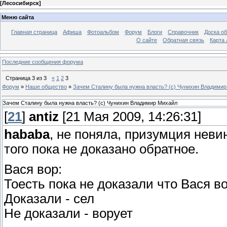
[
Лесосибирск
]
Меню сайта
Главная страница
Афиша
Фотоальбом
Форум
Блоги
Справочник
Доска о
О сайте
Обратная связь
Карта
Последние сообщения форума
Страница
3
из
3
«
1
2
3
Форум
»
Наше общество
»
Зачем Сталину была нужна власть? (с) Чунихин Владими
Зачем Сталину была нужна власть? (с) Чунихин Владимир Михайл
[
21
]
antiz
[21 Мая 2009, 14:26:31]
hababa
, не поняла, призумция неви
того пока не доказано обратное.
Вася вор:
Тоесть пока не доказали что Вася вор
Доказали - сел
Не доказали - ворует