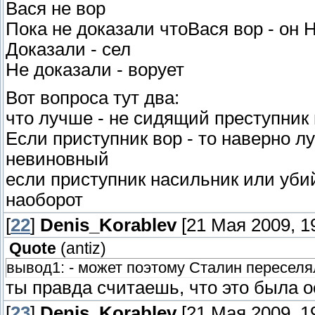
Вася не вор
Пока не доказали чтоВася вор - он 
Доказали - сел
Не доказали - ворует
Вот вопроса тут два:
что лучше - не сидящий преступник
Если приступник вор - то наверно л
невиновный
если приступник насильник или убий
наоборот
[
22
]
Denis_Korablev
[21 Мая 2009, 19
Quote
(
antiz
)
вывод1: - может поэтому Сталин пересел
ты правда считаешь, что это была 
[
23
]
Denis_Korablev
[21 Мая 2009, 19