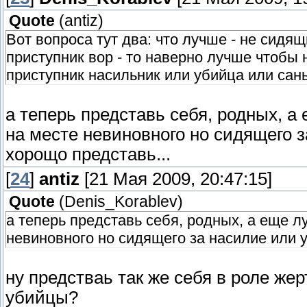
Quote
(
antiz
)
Вот вопроса тут два: что лучше - не сидя
приступник вор - то наверно лучше чтобы 
приступник насильник или убийца или сань
а теперь представь себя, родных, а 
на месте невиновного но сидящего з
хорощо представь...
[
24
]
antiz
[21 Мая 2009, 20:47:15]
Quote
(
Denis_Korablev
)
а теперь представь себя, родных, а еще лу
невиновного но сидящего за насилие или уб
ну предстваь так же себя в роле же
убийцы?