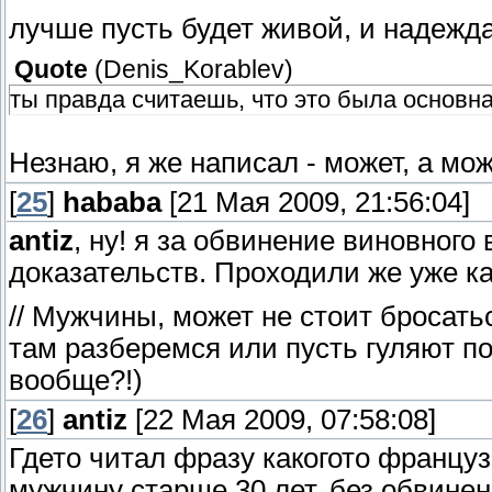
лучше пусть будет живой, и надежда
Quote
(
Denis_Korablev
)
ты правда считаешь, что это была основн
Незнаю, я же написал - может, а мож
[
25
]
hababa
[21 Мая 2009, 21:56:04]
antiz
, ну! я за обвинение виновного
доказательств. Проходили же уже к
// Мужчины, может не стоит бросать
там разберемся или пусть гуляют по
вообще?!)
[
26
]
antiz
[22 Мая 2009, 07:58:08]
Гдето читал фразу какогото француз
мужчину старше 30 лет, без обвинени