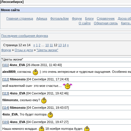
[
Лесосибирск
]
Меню сайта
Главная страница
Афиша
Фотоальбом
Форум
Блоги
Справочник
Доска о
О сайте
Обратная связь
Карта
Последние сообщения форума
Страница
12
из
14
«
1
2
…
10
11
12
13
14
»
Форум
»
Отцы и дети
»
"Цветы жизни"
"Цветы жизни"
[
111
]
4isto_EVA
[26 Июля 2011, 11:40:40]
alex8809
, согласна.
:) это очень интересные и чудесные ощущения. Особенно ещё
[
112
]
filimonsto
[04 Сентября 2011, 17:24:43]
мой маленткий сын- это мое счастье....
[
113
]
4isto_EVA
[04 Сентября 2011, 19:42:46]
filimonsto
, сколько ему?
[
114
]
filimonsto
[04 Сентября 2011, 19:43:07]
4isto_EVA
, 7го будет полтора
[
115
]
4isto_EVA
[04 Сентября 2011, 19:47:27]
Наша немного младше.
18 ноября полтора будет.