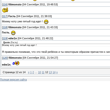
[
116
]
filimonsto
[04 Сентября 2011, 19:48:53]
[
117
]
Гость
[04 Сентября 2011, 21:38:03]
Моему коту уже пятый год идет !
[
118
]
filimonsto
[04 Сентября 2011, 21:43:33]
Гость
,
[
119
]
edw1n
[04 Сентября 2011, 21:48:22]
Quote
(
Гость
)
Моему коту уже пятый год идет !
Я правильно понимаю, что это твой ребёнок и ты некоторым образом причастен к з
[
120
]
filimonsto
[04 Сентября 2011, 21:54:27]
edw1n
,
Страница
12
из
14
«
1
2
…
10
11
12
13
14
»
Полная версия сайта