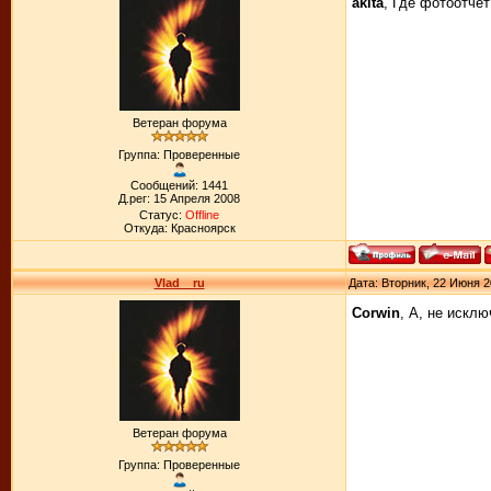
akita
, Где фотоотче
Ветеран форума
Группа: Проверенные
Сообщений: 1441
Д.рег: 15 Апреля 2008
Статус:
Offline
Откуда: Красноярск
Vlad__ru
Дата: Вторник, 22 Июня 2
Corwin
, А, не искл
Ветеран форума
Группа: Проверенные