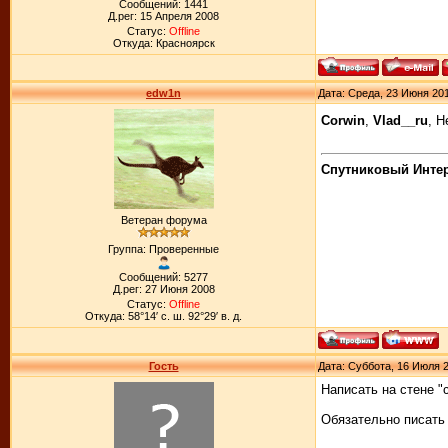
Сообщений: 1441
Д.рег: 15 Апреля 2008
Статус:
Offline
Откуда: Красноярск
edw1n
Дата: Среда, 23 Июня 201
Corwin
,
Vlad__ru
, 
Спутниковый Интерн
Ветеран форума
Группа: Проверенные
Сообщений: 5277
Д.рег: 27 Июня 2008
Статус:
Offline
Откуда: 58°14′ с. ш. 92°29′ в. д.
Гость
Дата: Суббота, 16 Июля 2
Написать на стене "
Обязательно писать 