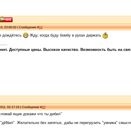
0, 23:06:02 | Сообщение #
19
Не дождётесь
Жду, когда буду бомбу в руках держать
ет. Доступные цены. Высокое качество. Возможность быть на связи
011, 02:17:19 | Сообщение #
20
сломай ящик докажи что ты дибил"
"дИбил". Желательно без запятых, дабы не перегрузить "умника" смысл