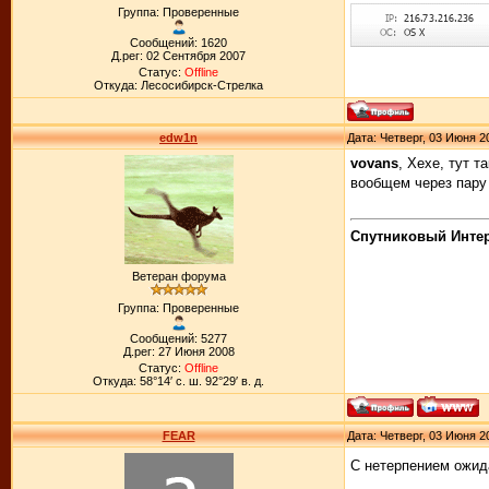
Группа: Проверенные
Сообщений: 1620
Д.рег: 02 Сентября 2007
Статус:
Offline
Откуда: Лесосибирск-Стрелка
edw1n
Дата: Четверг, 03 Июня 2
vovans
, Хехе, тут 
вообщем через пару
Спутниковый Интерн
Ветеран форума
Группа: Проверенные
Сообщений: 5277
Д.рег: 27 Июня 2008
Статус:
Offline
Откуда: 58°14′ с. ш. 92°29′ в. д.
FEAR
Дата: Четверг, 03 Июня 2
С нетерпением ожид