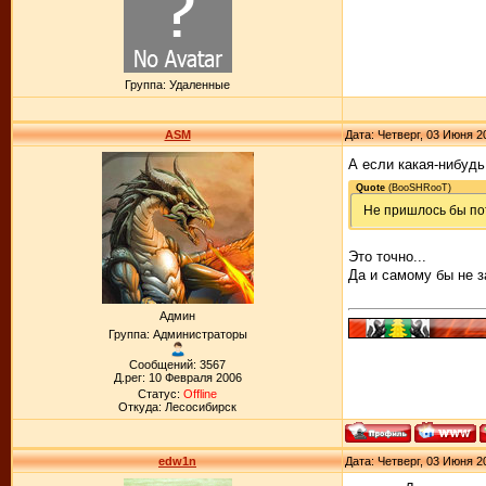
Группа: Удаленные
ASM
Дата: Четверг, 03 Июня 2
А если какая-нибуд
Quote
(
BooSHRooT
)
Не пришлось бы по
Это точно...
Да и самому бы не 
Админ
Группа: Администраторы
Сообщений: 3567
Д.рег: 10 Февраля 2006
Статус:
Offline
Откуда: Лесосибирск
edw1n
Дата: Четверг, 03 Июня 2