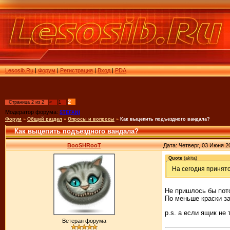
Lesosib.Ru
|
Форум
|
Регистрация
|
Вход
|
PDA
2
Страница
2
из
2
«
1
Модератор форума:
STEFANI
Форум
»
Общий раздел
»
Опросы и вопросы
»
Как выцепить подъездного вандала?
Как выцепить подъездного вандала?
BooSHRooT
Дата: Четверг, 03 Июня 2
Quote
(
akita
)
На сегодня принят
Не пришлось бы пото
По меньше краски за
p.s. а если ящик не
Ветеран форума