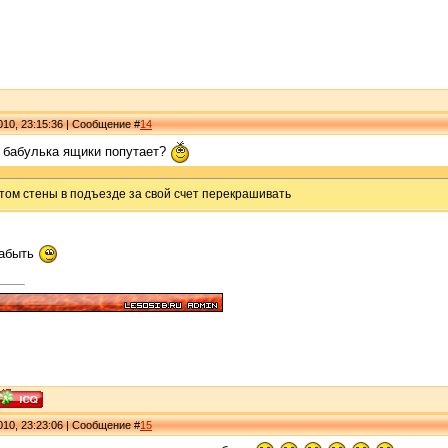
010, 23:15:36 | Сообщение #
14
ь бабулька ящики попутает?
том стены в подъезде за свой счет перекрашивать
забыть
010, 23:23:06 | Сообщение #
15