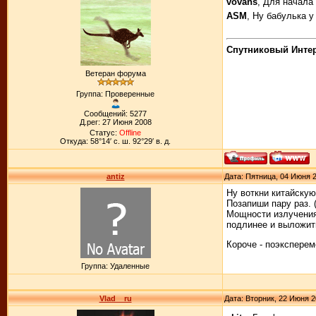
vovans
, Для начала
ASM
, Ну бабулька у
Спутниковый Интерн
Ветеран форума
Группа: Проверенные
Сообщений: 5277
Д.рег: 27 Июня 2008
Статус:
Offline
Откуда: 58°14′ с. ш. 92°29′ в. д.
antiz
Дата: Пятница, 04 Июня 2
Ну воткни китайскую
Позапиши пару раз. 
Мощности излучения 
подлинее и выложить
Короче - поэксперем
Группа: Удаленные
Vlad__ru
Дата: Вторник, 22 Июня 2