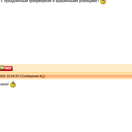
т с праздничным фейрверком и крашенными рожицами?
010, 11:54:37 | Сообщение #
18
ючено!