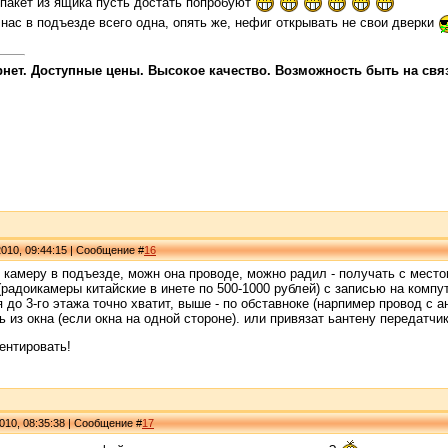
 пакет из ящика пусть достать попробуют
 нас в подъезде всего одна, опять же, нефиг открывать не свои дверки
ет. Доступные цены. Высокое качество. Возможность быть на связи
010, 09:44:15 | Сообщение #
16
 камеру в подъезде, можн она проводе, можно радил - получать с место
(радоикамеры китайские в инете по 500-1000 рублей) с записью на компу
до 3-го этажа точно хватит, выше - по обставноке (нарпимер провод с а
 из окна (если окна на одной стороне). или привязат ьантену передатчик
ентировать!
010, 08:35:38 | Сообщение #
17