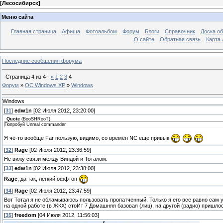
[
Лесосибирск
]
Меню сайта
Главная страница
Афиша
Фотоальбом
Форум
Блоги
Справочник
Доска о
О сайте
Обратная связь
Карта
Последние сообщения форума
Страница
4
из
4
«
1
2
3
4
Форум
»
ОС Windows XP
»
Windows
Windows
[
31
]
edw1n
[02 Июля 2012, 23:20:00]
Quote
(
BooSHRooT
)
Попробуй Unreal commander
Я чё-то вообще Far пользую, видимо, со времён NC еще привык
[
32
]
Rage
[02 Июля 2012, 23:36:59]
Не вижу связи между Виндой и Тоталом.
[
33
]
edw1n
[02 Июля 2012, 23:38:00]
Rage
, да так, лёгкий оффтоп
[
34
]
Rage
[02 Июля 2012, 23:47:59]
Вот Тотал я не обламываюсь пользовать пропатченный. Только я его все равно сам у
на одной работе (в ЖКХ) стоИт 7 Домашняя базовая (лиц), на другой (радио) пришл
[
35
]
freedom
[04 Июля 2012, 11:56:03]