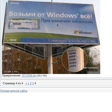
Прикрепления:
2572948.jpg
(43.2 Kb)
Страница
4
из
4
«
1
2
3
4
Полная версия сайта