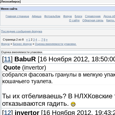
[
Лесосибирск
]
Меню сайта
Главная страница
Афиша
Фотоальбом
Форум
Блоги
Справочник
Доска о
О сайте
Обратная связь
Карта
Последние сообщения форума
Страница
2
из
8
«
1
2
3
4
…
7
8
»
Форум
»
Бизнес форум
»
Оценка вменяемости упаковки.
Оценка вменяемости упаковки.
[
11
]
BabuR
[16 Ноября 2012, 18:50:0
Quote
(
invertor
)
собрался фасовать гранулы в мелкую упак
кошачьего туалета.
Ты их отбеливаешь? В НЛХКовские т
отказываются гадить.
[
12
]
invertor
[16 Ноября 2012, 19:43: