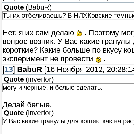
Quote
(
BabuR
)
Ты их отбеливаешь? В НЛХКовские темные 
Нет, я их сам делаю
. Поэтому мог
вопрос возник. У Вас какие гранулы
короткие? Какие больше по вкусу кош
эксперимент не провести
.
[
13
]
BabuR
[16 Ноября 2012, 20:28:1
Quote
(
invertor
)
могу и черные, и белые сделать.
Делай белые.
Quote
(
invertor
)
У Вас какие гранулы для кошек: как на ри