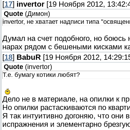
[
17
]
invertor
[19 Ноября 2012, 13:42:
Quote
(
Димон
)
invertor, не хватает надписи типа "освящен
Думал на счет подобного, но боюсь 
нарах рядом с бешеными кисками ка
[
18
]
BabuR
[19 Ноября 2012, 14:29:1
Quote
(
invertor
)
Т.е. бумагу котики любят?
Дело не в материале, на опилки к п
Но опилки растаскиваются по кварт
Я так интуитивно догоняю, что они
испражнения и элементарно брезгуют