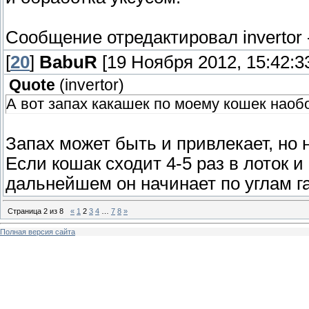
Сообщение отредактировал
invertor
[
20
]
BabuR
[19 Ноября 2012, 15:42:3
Quote
(
invertor
)
А вот запах какашек по моему кошек наоб
Запах может быть и привлекает, но 
Если кошак сходит 4-5 раз в лоток и
дальнейшем он начинает по углам г
Страница
2
из
8
«
1
2
3
4
…
7
8
»
Полная версия сайта