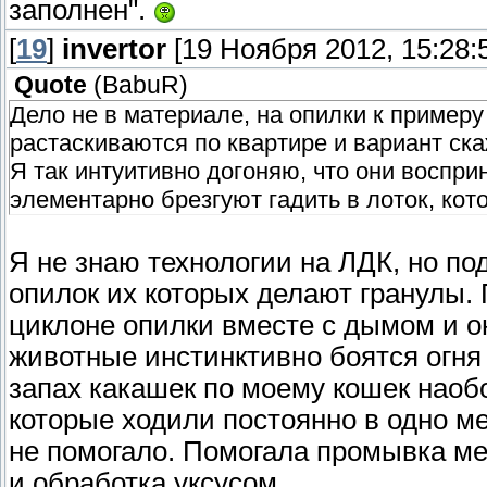
заполнен".
[
19
]
invertor
[19 Ноября 2012, 15:28:
Quote
(
BabuR
)
Дело не в материале, на опилки к примеру
растаскиваются по квартире и вариант ск
Я так интуитивно догоняю, что они воспр
элементарно брезгуют гадить в лоток, кот
Я не знаю технологии на ЛДК, но п
опилок их которых делают гранулы
циклоне опилки вместе с дымом и о
животные инстинктивно боятся огня 
запах какашек по моему кошек наоб
которые ходили постоянно в одно мес
не помогало. Помогала промывка ме
и обработка уксусом.