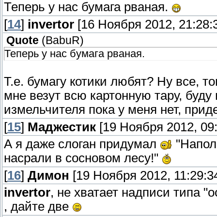
Теперь у нас бумага рваная.
[
14
]
invertor
[16 Ноября 2012, 21:28:
Quote
(
BabuR
)
Теперь у нас бумага рваная.
Т.е. бумагу котики любят? Ну все, т
мне везут всю картонную тару, буду
измельчителя пока у меня нет, прид
[
15
]
Маджестик
[19 Ноября 2012, 09:
А я даже слоган придумал
"Наполн
насрали в сосновом лесу!"
[
16
]
Димон
[19 Ноября 2012, 11:29:3
invertor
, не хватает надписи типа "
, дайте две