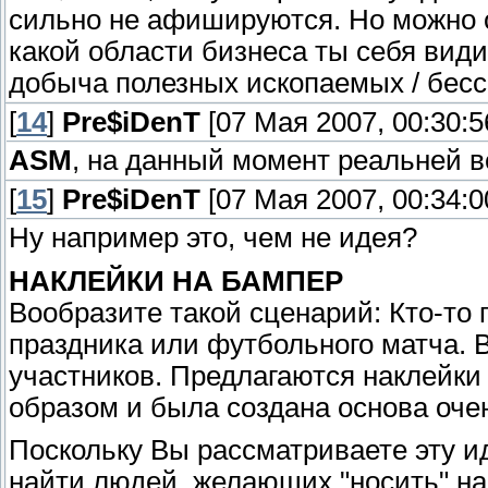
сильно не афишируются. Но можно об
какой области бизнеса ты себя види
добыча полезных ископаемых / бес
[
14
]
Pre$iDenT
[07 Мая 2007, 00:30:5
ASM
, на данный момент реальней вс
[
15
]
Pre$iDenT
[07 Мая 2007, 00:34:0
Ну например это, чем не идея?
НАКЛЕЙКИ НА БАМПЕР
Вообразите такой сценарий: Кто-то 
праздника или футбольного матча. В
участников. Предлагаются наклейк
образом и была создана основа о
Поскольку Вы рассматриваете эту 
найти людей, желающих "носить" на