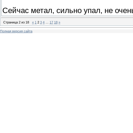
Сейчас метал, сильно упал, не очень
Страница
2
из
18
«
1
2
3
4
…
17
18
»
Полная версия сайта