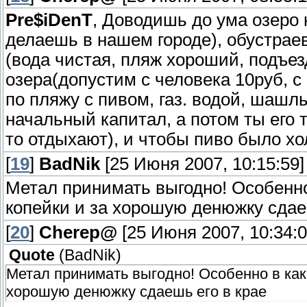
Pre$iDenT
, Доводишь до ума озеро 
делаешь в нашем городе), обустрае
(вода чистая, пляж хороший, подъез
озера(допустим с человека 10руб, с
по пляжу с пивом, газ. водой, шашлы
начальный капитал, а потом ты его 
то отдыхают), и чтобы пиво было хо
[
19
]
BadNik
[25 Июня 2007, 10:15:59]
Метал принимать выгодно! Особенно
копейки и за хорошую денюжку сдаеш
[
20
]
Cherep@
[25 Июня 2007, 10:34:0
Quote
(
BadNik
)
Метал принимать выгодно! Особенно в как
хорошую денюжку сдаешь его в крае