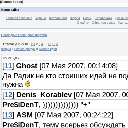
[
Лесосибирск
]
Меню сайта
Главная страница
Афиша
Фотоальбом
Форум
Блоги
Справочник
Доска о
О сайте
Обратная связь
Карта
Последние сообщения форума
Страница
2
из
18
«
1
2
3
4
…
17
18
»
Форум
»
Бизнес форум
»
Бизнес идеи
Бизнес идеи
[
11
]
Ghost
[07 Мая 2007, 00:14:08]
Да Радик не кто стоиших идей не п
нужна
[
12
]
Denis_Korablev
[07 Мая 2007, 00
Pre$iDenT
, )))))))))))))) "+"
[
13
]
ASM
[07 Мая 2007, 00:24:22]
Pre$iDenT
, тему всерьез обсуждать