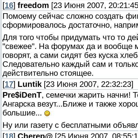
[
16
]
freedom
[23 Июня 2007, 20:21:45
Помоему сейчас сложно создать фи
сформировалось достаточно, напри
Для того чтобы придумать что то де
"свежее". На форумах да и вообще м
говорят, а сами сидят без куска хле
Следовательно каждый сам и только
действительно стоящее.
[
17
]
Luntik
[23 Июня 2007, 22:32:23]
Pre$iDenT
, семечки жарить начни! Т
Ангарска везут...Ближе и также хоро
большие...
Ну или газету с бесплатными объяв
[
18
]
Cherep@
[25 Июня 2007, 08:55:1