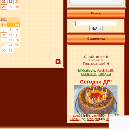
21
22
23
28
29
30
Поиск
 2011
Пт
Сб
Вс
2
3
4
9
10
11
Статистика
16
17
18
23
24
25
30
31
Онлайн всего:
9
Гостей:
5
Пользователей:
4
Mikhailovic
,
VeroNika15
,
ELEKTRIK
,
Владим
Сегодня ДР!
raum399
(46)
,
LarA5
(50)
,
Sink
(39)
,
Zodiak
(39)
,
htaletgbli
(49)
,
Ankara
(28)