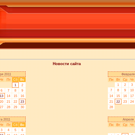
Новости сайта
ря 2011
Февраля
Чт
Пт
Сб
Вс
Пн
Вт
Ср
Чт
1
2
3
1
2
7
8
9
10
6
7
8
9
13
14
15
16
14
15
16
17
20
21
22
23
21
22
23
24
27
28
29
30
28
а 2011
Апреля 
Чт
Пт
Сб
Вс
Пн
Вт
Ср
Чт
3
4
5
6