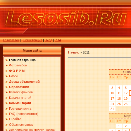
Lesosib.Ru
|
|
Регистрация
|
Вход
|
PDA
Меню сайта
Начало
»
2011
Главная страница
Фотоальбом
Ф О Р У М
Янва
Блоги
Пн
Вт
Ср
Доска объявлений
Справочник
3
4
5
Каталог файлов
10
11
12
Каталог статей
17
18
19
Комментарии
24
25
26
Гостевая книга
31
FAQ (вопрос/ответ)
Март
О сайте
Пн
Вт
Ср
Обратная связь
1
2
Лесосибирск на Яндекс-картах