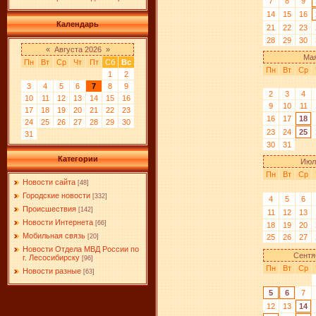
7
8
9
14
15
16
Календарь
21
22
23
28
29
30
«
Августа 2026
»
Мая
Пн
Вт
Ср
Чт
Пт
Сб
Вс
Пн
Вт
Ср
1
2
3
4
5
6
7
8
9
2
3
4
10
11
12
13
14
15
16
9
10
11
17
18
19
20
21
22
23
16
17
18
24
25
26
27
28
29
30
23
24
25
31
30
31
Категории
Июл
Пн
Вт
Ср
Новости сайта
[48]
Городские новости
[332]
4
5
6
Происшествия
[142]
11
12
13
Новости Интернета
[66]
18
19
20
Мобильная связь
25
26
27
[20]
Новости Отдела МВД России по
Сентя
г. Лесосибирску
[96]
Пн
Вт
Ср
Новости разные
[63]
​
5
6
7
12
13
14