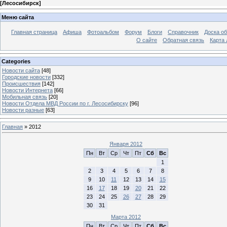
[
Лесосибирск
]
Меню сайта
Главная страница
Афиша
Фотоальбом
Форум
Блоги
Справочник
Доска о
О сайте
Обратная связь
Карта
Categories
Новости сайта
[48]
Городские новости
[332]
Происшествия
[142]
Новости Интернета
[66]
Мобильная связь
[20]
Новости Отдела МВД России по г. Лесосибирску
[96]
Новости разные
[63]
Главная
»
2012
Января 2012
Пн
Вт
Ср
Чт
Пт
Сб
Вс
1
2
3
4
5
6
7
8
9
10
11
12
13
14
15
16
17
18
19
20
21
22
23
24
25
26
27
28
29
30
31
Марта 2012
Пн
Вт
Ср
Чт
Пт
Сб
Вс