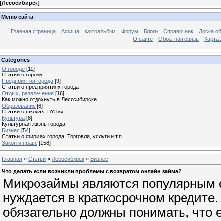
[
Лесосибирск
]
Меню сайта
Главная страница
Афиша
Фотоальбом
Форум
Блоги
Справочник
Доска о
О сайте
Обратная связь
Карта
Categories
О городе
[11]
Статьи о городе
Предприятия города
[9]
Статьи о предприятиях города
Отдых, развлечения
[16]
Как можно отдохнуть в Лесосибирске
Образование
[6]
Статьи о школах, ВУЗах
Культура
[8]
Культурная жизнь города
Бизнес
[54]
Статьи о фирмах города. Торговля, услуги и т.п.
Закон и право
[158]
Главная
»
Статьи
»
Лесосибирск
»
Бизнес
Что делать если возникли проблемы с возвратом онлайн займа?
Микрозаймы являются популярным ф
нуждается в краткосрочном кредите.
обязательно должны понимать, что 