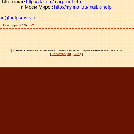
 ВКонтакте:
http://vk.com/magazinhelp;
и Моем Мире :
http://my.mail.ru/mail/k-help
ail@helpservis.ru
1 Сентября 2013)
E
W
Добавлять комментарии могут только зарегистрированные пользователи.
[
Регистрация
|
Вход
]