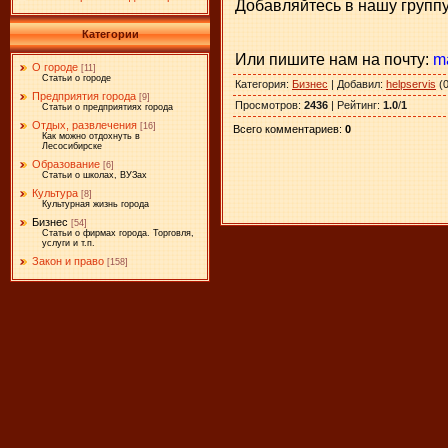
Добавляйтесь в нашу группу
Категории
Или пишите нам на почту:
m
О городе
[11]
Статьи о городе
Категория
:
Бизнес
|
Добавил
:
helpservis
(0
Предприятия города
[9]
Просмотров
:
2436
|
Рейтинг
:
1.0
/
1
Статьи о предприятиях города
Отдых, развлечения
[16]
Всего комментариев
:
0
Как можно отдохнуть в
Лесосибирске
Образование
[6]
Статьи о школах, ВУЗах
Культура
[8]
Культурная жизнь города
Бизнес
[54]
Статьи о фирмах города. Торговля,
услуги и т.п.
Закон и право
[158]
​