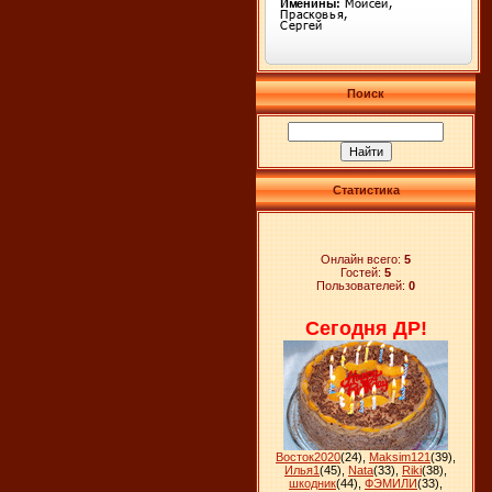
Поиск
Статистика
Онлайн всего:
5
Гостей:
5
Пользователей:
0
Сегодня ДР!
Восток2020
(24)
,
Maksim121
(39)
,
Илья1
(45)
,
Nata
(33)
,
Riki
(38)
,
шкодник
(44)
,
ФЭМИЛИ
(33)
,