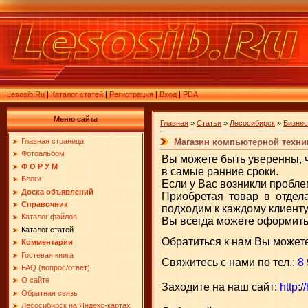
Lesosib.Ru
|
Каталог статей
|
Регистрация
|
Вход
|
PDA
Меню сайта
Главная
»
Статьи
»
Лесосибирск
»
Бизнес
Магазин компьютерной техни
Главная страница
Фотоальбом
Вы можете быть уверенны, 
Ф О Р У М
в самые ранние сроки.
Блоги
Если у Вас возникли пробле
Доска объявлений
Приобретая товар в отдел
Справочник
подходим к каждому клиенту
Каталог файлов
Вы всегда можете оформить
Каталог статей
Обратиться к нам Вы можете
Комментарии
Гостевая книга
Свяжитесь с нами по тел.:
8 
FAQ (вопрос/ответ)
О сайте
Заходите на наш сайт:
http:/
Обратная связь
Лесосибирск на Яндекс-картах