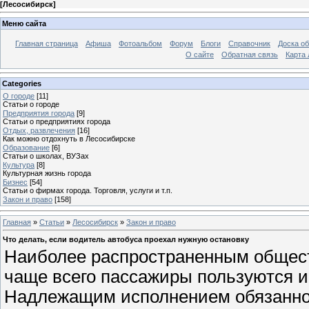
[
Лесосибирск
]
Меню сайта
Главная страница
Афиша
Фотоальбом
Форум
Блоги
Справочник
Доска о
О сайте
Обратная связь
Карта
Categories
О городе
[11]
Статьи о городе
Предприятия города
[9]
Статьи о предприятиях города
Отдых, развлечения
[16]
Как можно отдохнуть в Лесосибирске
Образование
[6]
Статьи о школах, ВУЗах
Культура
[8]
Культурная жизнь города
Бизнес
[54]
Статьи о фирмах города. Торговля, услуги и т.п.
Закон и право
[158]
Главная
»
Статьи
»
Лесосибирск
»
Закон и право
Что делать, если водитель автобуса проехал нужную остановку
Наиболее распространенным общест
чаще всего пассажиры пользуются и
Надлежащим исполнением обязаннос