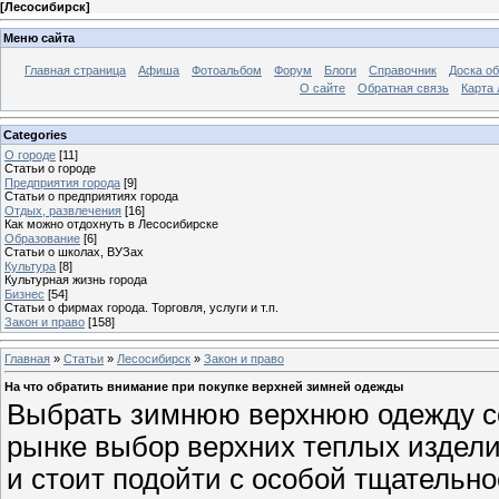
[
Лесосибирск
]
Меню сайта
Главная страница
Афиша
Фотоальбом
Форум
Блоги
Справочник
Доска о
О сайте
Обратная связь
Карта
Categories
О городе
[11]
Статьи о городе
Предприятия города
[9]
Статьи о предприятиях города
Отдых, развлечения
[16]
Как можно отдохнуть в Лесосибирске
Образование
[6]
Статьи о школах, ВУЗах
Культура
[8]
Культурная жизнь города
Бизнес
[54]
Статьи о фирмах города. Торговля, услуги и т.п.
Закон и право
[158]
Главная
»
Статьи
»
Лесосибирск
»
Закон и право
На что обратить внимание при покупке верхней зимней одежды
Выбрать зимнюю верхнюю одежду сов
рынке выбор верхних теплых издел
и стоит подойти с особой тщательно