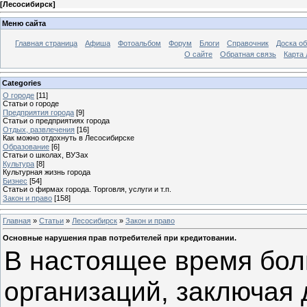
[
Лесосибирск
]
Меню сайта
Главная страница
Афиша
Фотоальбом
Форум
Блоги
Справочник
Доска о
О сайте
Обратная связь
Карта
Categories
О городе
[11]
Статьи о городе
Предприятия города
[9]
Статьи о предприятиях города
Отдых, развлечения
[16]
Как можно отдохнуть в Лесосибирске
Образование
[6]
Статьи о школах, ВУЗах
Культура
[8]
Культурная жизнь города
Бизнес
[54]
Статьи о фирмах города. Торговля, услуги и т.п.
Закон и право
[158]
Главная
»
Статьи
»
Лесосибирск
»
Закон и право
Основные нарушения прав потребителей при кредитовании.
В настоящее время бол
организаций, заключая 