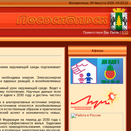
Воскресенье, 09 Августа 2026, 03:22:12
Приветствую Вас
Гость
|
RSS
Афиша
нением окружающей среды подталкивает
необходима энергия. Электроэнергия
 и ядерных реакций, и возобновляемых
нимый урон окружающей среде. Ведет к
ному потеплению. Научные данные ясно
 вдвое к 2030 году и достичь чистого
 в альтернативные источники энергии,
источников относятся возобновляемые
тся естественным образом и практически
еский аспект и экономичность новых,
й Федерации на период до 2030 года с
 энергоэффективности жилья. Задачами
ного природопользования, сокращение
 и вторичных энергетических ресурсов,