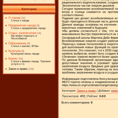
рационального водопользования, создан
Экологически чистая энергия дешевле
Сегодня применение возобновляемой эн
Категории
ветра и солнца снижается на протяж
соответственно.
О городе
Падение цен делает возобновляемые ист
[11]
Статьи о городе
будет приходиться бóльшая часть допол
Данные выводы основаны на изучении и
Предприятия города
[9]
вероятных изменений в будущем.
Статьи о предприятиях города
«Вы должны согласиться с тем, что м
Отдых, развлечения
[16]
максимально быстро переключиться на з
Как можно отдохнуть в
Оксфордской школы Мартина Дойн Фарм
Лесосибирске
Возобновляемая энергия создает рабочи
Образование
[6]
Переход к новым технологиям в энергет
Статьи о школах, ВУЗах
для выполнения новых функций по прои
технологии. Это означает, что к 2030 г
Культура
[8]
уровень выбросов, может быть создано в
Культурная жизнь города
«Зеленая» энергия является более здор
Бизнес
[54]
По данным Всемирной организации здра
Статьи о фирмах города. Торговля,
допустимые значения и угрожают здор
услуги и т.п.
загрязнение воздуха. Вредные для здор
Закон и право
топлива. Таким образом, переход на эко
[158]
проблемы загрязнения воздуха и ухудше
​
Информация подготовлена Консультаци
ФБУЗ «Центр гигиены и эпидемиологии в
https://www.un.org/ru/climatechange/raisin
Категория
:
Закон и право
|
Добавил
:
юрис
Просмотров
:
472
|
Рейтинг
:
0.0
/
0
Всего комментариев
:
0