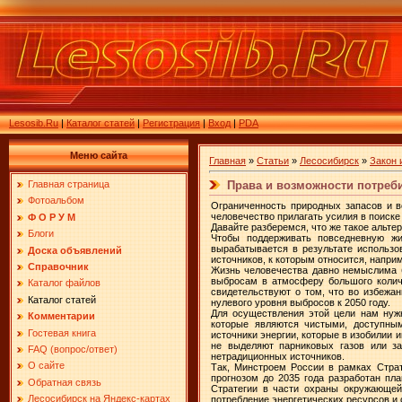
Lesosib.Ru
|
Каталог статей
|
Регистрация
|
Вход
|
PDA
Меню сайта
Главная
»
Статьи
»
Лесосибирск
»
Закон 
Права и возможности потреби
Главная страница
Фотоальбом
Ограниченность природных запасов и в
человечество прилагать усилия в поиске
Ф О Р У М
Давайте разберемся, что же такое альте
Блоги
Чтобы поддерживать повседневную жи
вырабатывается в результате использо
Доска объявлений
источников, к которым относится, наприм
Справочник
Жизнь человечества давно немыслима б
выбросам в атмосферу большого количе
Каталог файлов
свидетельствуют о том, что во избежа
Каталог статей
нулевого уровня выбросов к 2050 году.
Для осуществления этой цели нам нужн
Комментарии
которые являются чистыми, доступным
Гостевая книга
источники энергии, которые в изобилии 
не выделяют парниковых газов или за
FAQ (вопрос/ответ)
нетрадиционных источников.
О сайте
Так, Минстроем России в рамках Страт
прогнозом до 2035 года разработан пл
Обратная связь
Стратегии в части охраны окружающей
Лесосибирск на Яндекс-картах
потребление энергетических ресурсов и