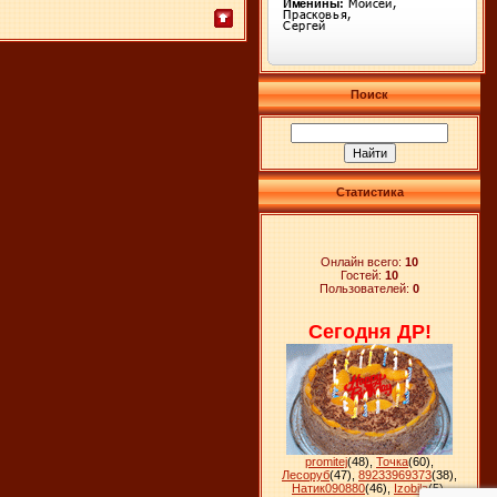
Поиск
Статистика
Онлайн всего:
10
Гостей:
10
Пользователей:
0
Сегодня ДР!
promitej
(48)
,
Точка
(60)
,
Лесоруб
(47)
,
89233969373
(38)
,
Натик090880
(46)
,
Izobila
(5)
,