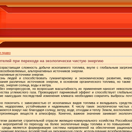
и право
телей при переходе на экологически чистую энергию
озрастающая сложность добычи ископаемого топлива, вкупе с глобальным загряз
 возобновляемых, альтернативных источников энергии.
рнативные источники энергии.
знь людей и способствовать гуманитарному и экономическому развитию, миру 
вания различных источников энергии, в основном органического топлива, но также
ер, энергия солнца, воды и ветра.
ез энергоресурсов, но возросшая масштабность их применения наносит невоспол
ства углекислого газа. Провоцирует парниковый эффект и способствует глобаль
ние наихудших последствий изменения климата необходимо сократить выбросы почти
о покончить с зависимостью от ископаемых видов топлива и вкладывать средства
и, недорогими, устойчивыми и надежными. К числу таких экологически чистых 
имеются вокруг нас благодаря солнцу, ветру, воде, отходам и теплу Земли, восполняю
грязняющих веществ в атмосферу. Конечно, важное значение занимает экологич
егии развития строительной отрасли жилищно-коммунального хозяйства Российско
ан мероприятий по переходу на более экологичные виды топлива и по повышению
 среды является формирование системы направленной на обеспечение рациональ
 снижение вредных воздействий на окружающую среду, использование возобновляемых