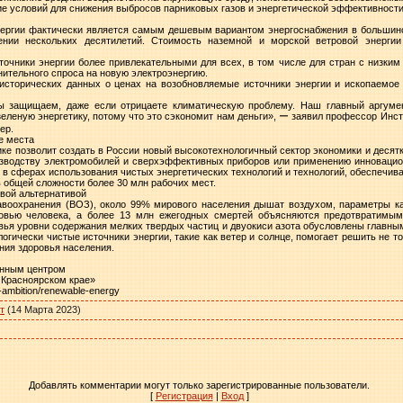
ие условий для снижения выбросов парниковых газов и энергетической эффективности
ергии фактически является самым дешевым вариантом энергоснабжения в большинс
ении нескольких десятилетий. Стоимость наземной и морской ветровой энерги
очники энергии более привлекательными для всех, в том числе для стран с низким
нительного спроса на новую электроэнергию.
сторических данных о ценах на возобновляемые источники энергии и ископаемое 
ы защищаем, даже если отрицаете климатическую проблему. Наш главный аргуме
еленую энергетику, потому что это сэкономит нам деньги», ー заявил профессор Инс
ер.
е места
ике позволит создать в России новый высокотехнологичный сектор экономики и десят
зводству электромобилей и сверхэффективных приборов или применению инновацион
оду в сферах использования чистых энергетических технологий и технологий, обеспеч
 общей сложности более 30 млн рабочих мест.
овой альтернативой
воохранения (ВОЗ), около 99% мирового населения дышат воздухом, параметры к
овью человека, а более 13 млн ежегодных смертей объясняются предотвратимым
овья уровни содержания мелких твердых частиц и двуокиси азота обусловлены главн
логически чистые источники энергии, такие как ветер и солнце, помогает решить не т
ния здоровья населения.
онным центром
 Красноярском крае»
g-ambition/renewable-energy
т
(14 Марта 2023)
Добавлять комментарии могут только зарегистрированные пользователи.
[
Регистрация
|
Вход
]