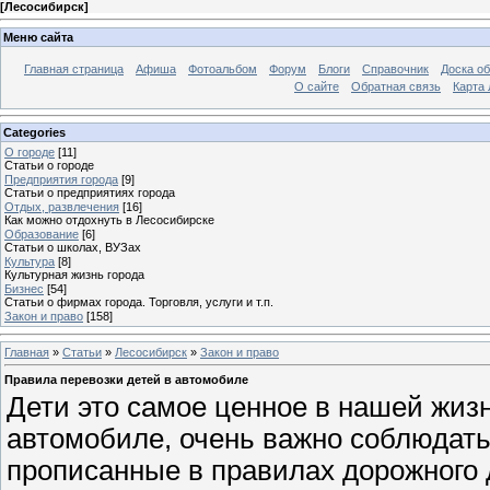
[
Лесосибирск
]
Меню сайта
Главная страница
Афиша
Фотоальбом
Форум
Блоги
Справочник
Доска о
О сайте
Обратная связь
Карта
Categories
О городе
[11]
Статьи о городе
Предприятия города
[9]
Статьи о предприятиях города
Отдых, развлечения
[16]
Как можно отдохнуть в Лесосибирске
Образование
[6]
Статьи о школах, ВУЗах
Культура
[8]
Культурная жизнь города
Бизнес
[54]
Статьи о фирмах города. Торговля, услуги и т.п.
Закон и право
[158]
Главная
»
Статьи
»
Лесосибирск
»
Закон и право
Правила перевозки детей в автомобиле
Дети это самое ценное в нашей жизн
автомобиле, очень важно соблюдать
прописанные в правилах дорожного