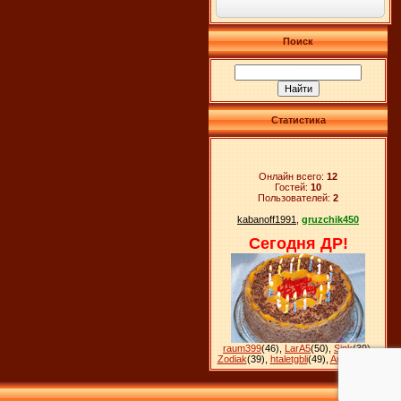
Поиск
Статистика
Онлайн всего:
12
Гостей:
10
Пользователей:
2
kabanoff1991
,
gruzchik450
Сегодня ДР!
raum399
(46)
,
LarA5
(50)
,
Sink
(39)
,
Zodiak
(39)
,
htaletgbli
(49)
,
Ankara
(28)