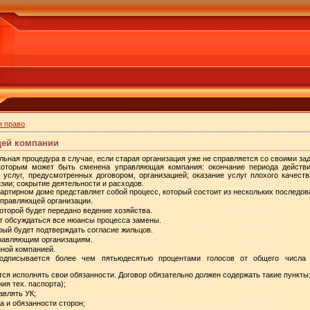
и право
ей компании
ьная процедура в случае, если старая организация уже не справляется со своими за
которым может быть сменена управляющая компания: окончание периода действи
услуг, предусмотренных договором, организацией; оказание услуг плохого качеств
нзии; сокрытие деятельности и расходов.
ртирном доме представляет собой процесс, который состоит из нескольких последов
управляющей организации.
оторой будет передано ведение хозяйства.
ут обсуждаться все нюансы процесса замены.
рый будет подтверждать согласие жильцов.
правляющим организациям.
нной компанией.
одписывается более чем пятьюдесятью процентами голосов от общего числа 
тся исполнять свои обязанности. Договор обязательно должен содержать такие пункты
я тех. паспорта);
авлять УК;
а и обязанности сторон;