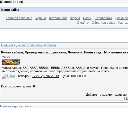
[
Лесосибирск
]
Меню сайта
Главная страница
Афиша
Фотоальбом
Форум
Блоги
Справочник
Доска о
О сайте
Обратная связь
Карта
Главная
»
Доска объявлений
»
Куплю
Купим кабель, Провод оптом с хранения, Лежалый, Неликвиды, Монтажные оста
Спрос
Купим кабель ВВГ, АВВГ, ВББШв, ВБШв, АВББШв, АВБШв и другие. Просьба по возмож
местонахождение, желательно фото. Предложение отправляйте на почту
| Телефон:
+7 (912) 896-26-13
| Цена: 100000000
Всего комментариев
:
0
Добавлять комментарии могу
[
Р
Полная версия сайта