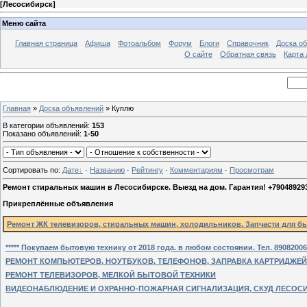
[
Лесосибирск
]
Меню сайта
Главная страница
Афиша
Фотоальбом
Форум
Блоги
Справочник
Доска о
О сайте
Обратная связь
Карта
Главная
»
Доска объявлений
» Куплю
В категории объявлений
:
153
Показано объявлений
:
1-50
Сортировать по
:
Дате
·
Названию
·
Рейтингу
·
Комментариям
·
Просмотрам
Ремонт стиральных машин в Лесосибирске. Выезд на дом. Гарантия! +79048929
Прикреплённые объявления
Ремонт ЖК телевизоров, стиральных машин, холодильников. Запчасти для быт
***** Покупаем бытовую технику от 2018 года. в любом состоянии. Тел. 890820068
РЕМОНТ КОМПЬЮТЕРОВ, НОУТБУКОВ, ТЕЛЕФОНОВ, ЗАПРАВКА КАРТРИДЖЕЙ
РЕМОНТ ТЕЛЕВИЗОРОВ, МЕЛКОЙ БЫТОВОЙ ТЕХНИКИ
ВИДЕОНАБЛЮДЕНИЕ И ОХРАННО-ПОЖАРНАЯ СИГНАЛИЗАЦИЯ, СКУД ЛЕСОС