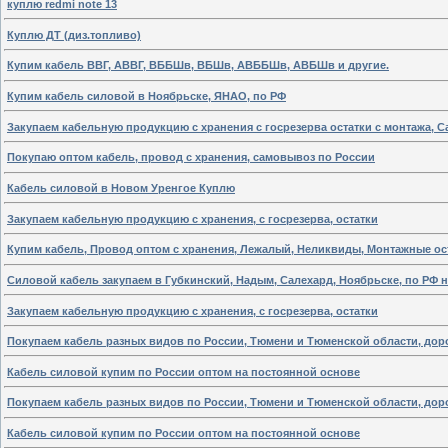
куплю redmi note 13
Куплю ДТ (диз.топливо)
Купим кабель ВВГ, АВВГ, ВББШв, ВБШв, АВББШв, АВБШв и другие.
Купим кабель силовой в Ноябрьске, ЯНАО, по РФ
Закупаем кабельную продукцию с хранения с госрезерва остатки с монтажа, 
Покупаю оптом кабель, провод с хранения, самовывоз по России
Кабель силовой в Новом Уренгое Куплю
Закупаем кабельную продукцию с хранения, с госрезерва, остатки
Купим кабель, Провод оптом с хранения, Лежалый, Неликвиды, Монтажные ост
Силовой кабель закупаем в Губкинский, Надым, Салехард, Ноябрьске, по РФ 
Закупаем кабельную продукцию с хранения, с госрезерва, остатки
Покупаем кабель разных видов по России, Тюмени и Тюменской области, дор
Кабель силовой купим по России оптом на постоянной основе
Покупаем кабель разных видов по России, Тюмени и Тюменской области, дор
Кабель силовой купим по России оптом на постоянной основе