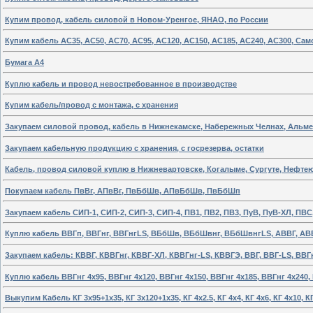
Купим провод, кабель силовой в Новом-Уренгое, ЯНАО, по России
Купим кабель АС35, АС50, АС70, АС95, АС120, АС150, АС185, АС240, АС300, Са
Бумага А4
Куплю кабель и провод невостребованное в производстве
Купим кабель/провод с монтажа, с хранения
Закупаем силовой провод, кабель в Нижнекамске, Набережных Челнах, Альме
Закупаем кабельную продукцию с хранения, с госрезерва, остатки
Кабель, провод силовой куплю в Нижневартовске, Когалыме, Сургуте, Нефте
Покупаем кабель ПвВг, АПвВг, ПвБбШв, АПвБбШв, ПвБбШп
Закупаем кабель СИП-1, СИП-2, СИП-3, СИП-4, ПВ1, ПВ2, ПВ3, ПуВ, ПуВ-ХЛ, ПВ
Куплю кабель ВВГп, ВВГнг, ВВГнгLS, ВБбШв, ВБбШвнг, ВБбШвнгLS, АВВГ, А
Закупаем кабель: КВВГ, КВВГнг, КВВГ-ХЛ, КВВГнг-LS, КВВГЭ, ВВГ, ВВГ-LS, ВВГ
Куплю кабель ВВГнг 4х95, ВВГнг 4х120, ВВГнг 4х150, ВВГнг 4х185, ВВГнг 4х240,
Выкупим Кабель КГ 3х95+1x35, КГ 3х120+1x35, КГ 4х2.5, КГ 4х4, КГ 4х6, КГ 4х10, КГ