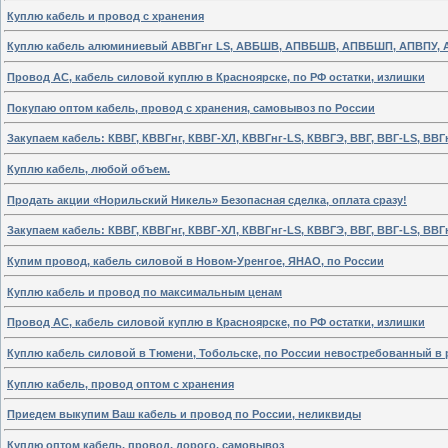
Куплю кабель и провод с хранения
Куплю кабель алюминиевый АВВГнг LS, АВБШВ, АПВБШВ, АПВБШП, АПВПУ, 
Провод АС, кабель силовой куплю в Красноярске, по РФ остатки, излишки
Покупаю оптом кабель, провод с хранения, самовывоз по России
Закупаем кабель: КВВГ, КВВГнг, КВВГ-ХЛ, КВВГнг-LS, КВВГЭ, ВВГ, ВВГ-LS, ВВГ
Куплю кабель, любой объем.
Продать акции «Норильский Никель» Безопасная сделка, оплата сразу!
Закупаем кабель: КВВГ, КВВГнг, КВВГ-ХЛ, КВВГнг-LS, КВВГЭ, ВВГ, ВВГ-LS, ВВГ
Купим провод, кабель силовой в Новом-Уренгое, ЯНАО, по России
Куплю кабель и провод по максимальным ценам
Провод АС, кабель силовой куплю в Красноярске, по РФ остатки, излишки
Куплю кабель силовой в Тюмени, Тобольске, по России невостребованный в 
Куплю кабель, провод оптом с хранения
Приедем выкупим Ваш кабель и провод по России, неликвиды
Куплю оптом кабель, провод, дорого, самовывоз