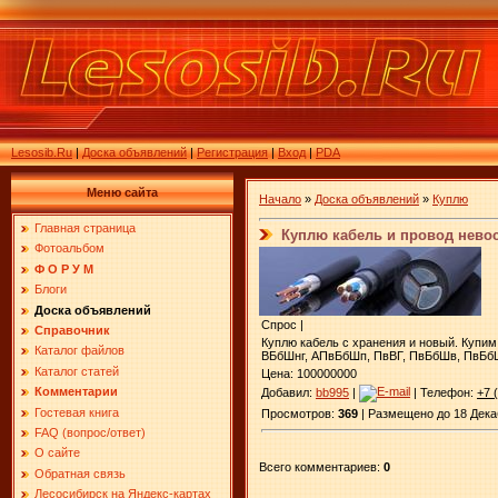
Lesosib.Ru
|
Доска объявлений
|
Регистрация
|
Вход
|
PDA
Меню сайта
Начало
»
Доска объявлений
»
Куплю
Главная страница
Куплю кабель и провод нево
Фотоальбом
Ф О Р У М
Блоги
Доска объявлений
Спрос |
Справочник
Куплю кабель с хранения и новый. Купим
Каталог файлов
ВБбШнг, АПвБбШп, ПвВГ, ПвБбШв, ПвБбШ
Каталог статей
Цена: 100000000
Комментарии
Добавил:
bb995
|
| Телефон:
+7 
Гостевая книга
Просмотров:
369
| Размещено до 18 Дека
FAQ (вопрос/ответ)
О сайте
Всего комментариев:
0
Обратная связь
Лесосибирск на Яндекс-картах