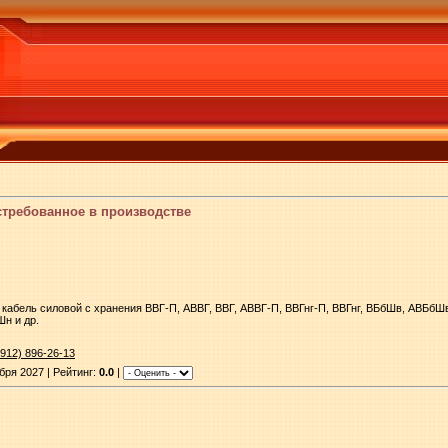
стребованное в производстве
 кабель силовой с хранения ВВГ-П, АВВГ, ВВГ, АВВГ-П, ВВГнг-П, ВВГнг, ВБбШв, АВБбШв
н и др.
(912) 896-26-13
бря 2027 | Рейтинг:
0.0
|