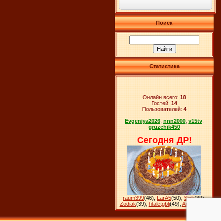
Поиск
Статистика
Онлайн всего:
18
Гостей:
14
Пользователей:
4
Evgeniya2026
,
nnn2000
,
v15tv
,
gruzchik450
Сегодня ДР!
raum399
(46)
,
LarA5
(50)
,
Sink
(39)
,
Zodiak
(39)
,
htaletgbli
(49)
,
Ankara
(28)