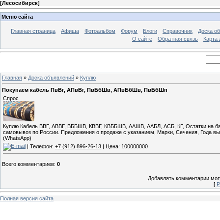
[
Лесосибирск
]
Меню сайта
Главная страница
Афиша
Фотоальбом
Форум
Блоги
Справочник
Доска о
О сайте
Обратная связь
Карта
Главная
»
Доска объявлений
»
Куплю
Покупаем кабель ПвВг, АПвВг, ПвБбШв, АПвБбШв, ПвБбШп
Спрос
Куплю Кабель ВВГ, АВВГ, ВББШВ, КВВГ, КВББШВ, ААШВ, ААБЛ, АСБ, КГ, Остатки на 
самовывоз по России. Предложения о продаже с указанием, Марки, Сечения, Года вы
(WhatsApp)
| Телефон:
+7 (912) 896-26-13
| Цена: 100000000
Всего комментариев
:
0
Добавлять комментарии могу
[
Р
Полная версия сайта