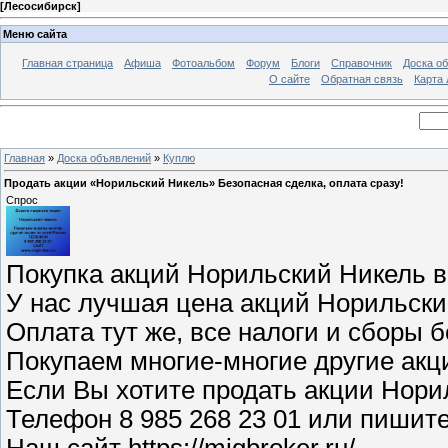
[
Лесосибирск
]
Меню сайта
Главная страница
Афиша
Фотоальбом
Форум
Блоги
Справочник
Доска о
О сайте
Обратная связь
Карта
Главная
»
Доска объявлений
»
Куплю
Продать акции «Норильский Никель» Безопасная сделка, оплата сразу!
Спрос
Покупка акций Норильский Никель в
У нас лучшая цена акций Норильск
Оплата тут же, все налоги и сборы б
Покупаем многие-многие другие акц
Если Вы хотите продать акции Нори
Телефон 8 985 268 23 01 или пишит
Наш сайт https://migbroker.ru/