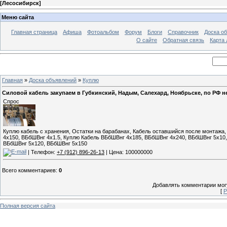
[
Лесосибирск
]
Меню сайта
Главная страница
Афиша
Фотоальбом
Форум
Блоги
Справочник
Доска о
О сайте
Обратная связь
Карта
Главная
»
Доска объявлений
»
Куплю
Силовой кабель закупаем в Губкинский, Надым, Салехард, Ноябрьске, по РФ 
Спрос
Куплю кабель с хранения, Остатки на барабанах, Кабель оставшийся после монтажа
4x150, ВБбШВнг 4х1.5, Куплю Кабель ВБбШВнг 4х185, ВБбШВнг 4х240, ВБбШВнг 5x10
ВБбШВнг 5х120, ВБбШВнг 5х150
| Телефон:
+7 (912) 896-26-13
| Цена: 100000000
Всего комментариев
:
0
Добавлять комментарии могу
[
Р
Полная версия сайта