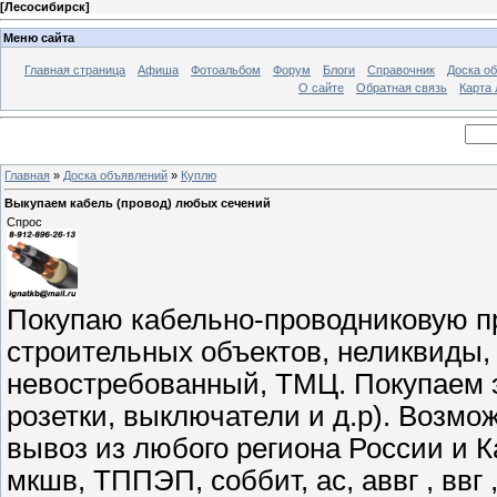
[
Лесосибирск
]
Меню сайта
Главная страница
Афиша
Фотоальбом
Форум
Блоги
Справочник
Доска о
О сайте
Обратная связь
Карта
Главная
»
Доска объявлений
»
Куплю
Выкупаем кабель (провод) любых сечений
Спрос
Покупаю кабельно-проводниковую пр
строительных объектов, неликвиды, 
невостребованный, ТМЦ. Покупаем 
розетки, выключатели и д.р). Возмо
вывоз из любого региона России и К
мкшв, ТППЭП, соббит, ас, аввг , ввг ,