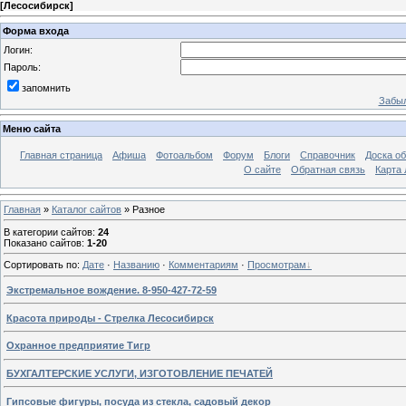
[
Лесосибирск
]
Форма входа
Логин:
Пароль:
запомнить
Забыл
Меню сайта
Главная страница
Афиша
Фотоальбом
Форум
Блоги
Справочник
Доска о
О сайте
Обратная связь
Карта
Главная
»
Каталог сайтов
» Разное
В категории сайтов
:
24
Показано сайтов
:
1-20
Сортировать по
:
Дате
·
Названию
·
Комментариям
·
Просмотрам
Экстремальное вождение. 8-950-427-72-59
Красота природы - Стрелка Лесосибирск
Охранное предприятие Тигр
БУХГАЛТЕРСКИЕ УСЛУГИ, ИЗГОТОВЛЕНИЕ ПЕЧАТЕЙ
Гипсовые фигуры, посуда из стекла, садовый декор