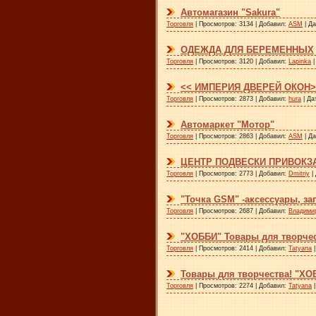
Автомагазин "Sakura"
Торговля
| Просмотров: 3134 | Добавил:
ASM
| Д
ОДЕЖДА ДЛЯ БЕРЕМЕННЫХ
Торговля
| Просмотров: 3120 | Добавил:
Lapinka
|
<< ИМПЕРИЯ ДВЕРЕЙ ОКОН>
Торговля
| Просмотров: 2873 | Добавил:
hura
| Да
Автомаркет "Мотор"
Торговля
| Просмотров: 2863 | Добавил:
ASM
| Д
ЦЕНТР ПОДВЕСКИ ПРИВОКЗ
Торговля
| Просмотров: 2773 | Добавил:
Dmitriy
|
"Точка GSM" -аксессуары, за
Торговля
| Просмотров: 2687 | Добавил:
Владими
"ХОББИ" Товары для творчес
Торговля
| Просмотров: 2414 | Добавил:
Tatyana
|
Товары для творчества! "ХО
Торговля
| Просмотров: 2274 | Добавил:
Tatyana
|