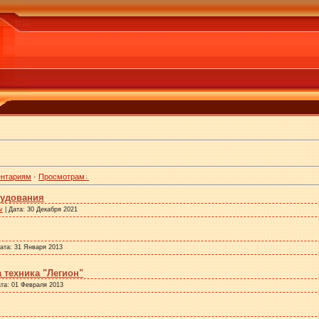
нтариям
·
Просмотрам
рудования
v
| Дата:
30 Декабря 2021
Дата:
31 Января 2013
 техника "Легион"
ата:
01 Февраля 2013