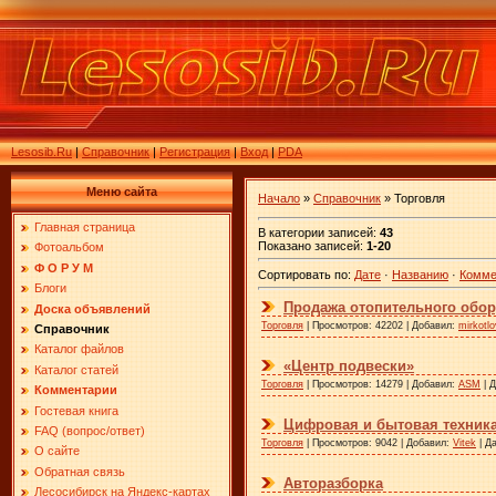
Lesosib.Ru
|
Справочник
|
Регистрация
|
Вход
|
PDA
Меню сайта
Начало
»
Справочник
» Торговля
Главная страница
В категории записей:
43
Показано записей:
1-20
Фотоальбом
Ф О Р У М
Сортировать по:
Дате
·
Названию
·
Комме
Блоги
Продажа отопительного обо
Доска объявлений
Торговля
| Просмотров: 42202 | Добавил:
mirkotlo
Справочник
Каталог файлов
«Центр подвески»
Каталог статей
Торговля
| Просмотров: 14279 | Добавил:
ASM
| 
Комментарии
Гостевая книга
Цифровая и бытовая техника
FAQ (вопрос/ответ)
Торговля
| Просмотров: 9042 | Добавил:
Vitek
| Д
О сайте
Обратная связь
Авторазборка
Лесосибирск на Яндекс-картах