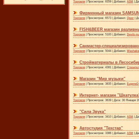
Торговля
| Просмотров: 8359 | Добавил:
ASM
| Д
​
Фирменный магазин SAMSUN
Торговля
| Просмотров: 6573 | Добавил:
Qwer
| Д
FISH&BEER магазин разливны
Торговля
| Просмотров: 5183 | Добавил:
Devils-m
Санмастер-специализированн
Торговля
| Просмотров: 5044 | Добавил:
Washaki
Стройматериалы в Лесосиби
Торговля
| Просмотров: 4381 | Добавил:
Строите
Магазин "Мир музыки"
Торговля
| Просмотров: 3835 | Добавил:
EugeneD
Интернет- магазин "Шкатулка
Торговля
| Просмотров: 3639 | Дата:
30 Января 2
"Сила Звука"
Торговля
| Просмотров: 3410 | Добавил:
ASM
| Д
Автостудия "Техстар"
Торговля
| Просмотров: 3386 | Добавил:
ASM
| Д