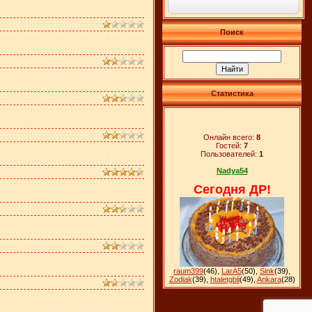
Поиск
Статистика
Онлайн всего:
8
Гостей:
7
Пользователей:
1
Nadya54
Сегодня ДР!
raum399
(46)
,
LarA5
(50)
,
Sink
(39)
,
Zodiak
(39)
,
htaletgbli
(49)
,
Ankara
(28)