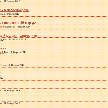
ата:
31 Января 2013
G в Лесосибирске
ата:
07 Марта 2013
х напитков. 5й мкр д.4
aster
| Дата:
17 Февраля 2014
ый магазин сантехники
e
| Дата:
29 Декабря 2014
рске.
ль
| Дата:
19 Августа 2014
| Дата:
30 Января 2013
"
013
ата:
31 Января 2013
ата:
31 Января 2013