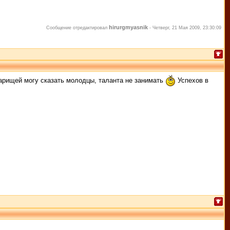
hirurgmyasnik
Сообщение отредактировал
-
Четверг, 21 Мая 2009, 23:30:09
оварищей могу сказать молодцы, таланта не занимать
Успехов в