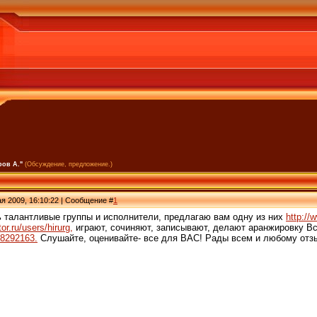
ров А."
(Обсуждение, предложение.)
я 2009, 16:10:22 | Сообщение #
1
ь талантливые группы и исполнители, предлагаю вам одну из них
http://
or.ru/users/hirurg,
играют, сочиняют, записывают, делают аранжировку Вс
d38292163.
Слушайте, оценивайте- все для ВАС! Рады всем и любому отз