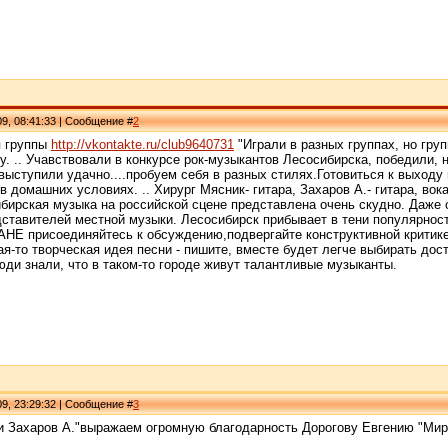
09, 08:41:33 | Сообщение #
2
я группы
http://vkontakte.ru/club9640731
"Играли в разных группах, но гру
у. .. Учавствовали в конкурсе рок-музыкантов Лесосибирска, победили
выступили удачно....пробуем себя в разных стилях.Готовиться к выходу 
в домашних условиях. .. Хирург Мясник- гитара, Захаров А.- гитара, вока
ибирская музыка на российской сцене представлена очень скудно. Даже 
ставителей местной музыки. Лесосибирск прибывает в тени популярност
присоединяйтесь к обсуждению,подвергайте конструктивной критике –
ая-то творческая идея песни - пишите, вместе будет легче выбирать дост
ди знали, что в таком-то городе живут талантливые музыканты.
09, 23:29:32 | Сообщение #
3
и Захаров А."выражаем огромную благодарность Дорогову Евгению "Мир