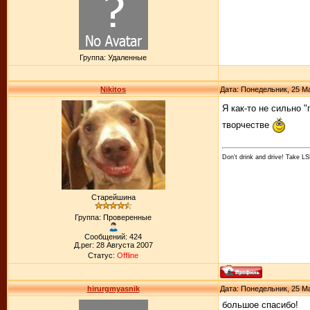
Группа: Удаленные
Nikitos
Дата: Понедельник, 25 Ма
Я как-то не сильно 
творчестве
Don't drink and drive! Take LS
Старейшина
Группа: Проверенные
Сообщений: 424
Д.рег: 28 Августа 2007
Статус:
Offline
hirurgmyasnik
Дата: Понедельник, 25 Ма
большое спасибо!