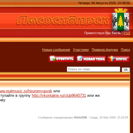
Четверг, 06 Августа 2026, 15:48:56
Приветствую Вас
Гость
|
RSS
Новые сообщения
·
Участники
·
Правила форума
·
Поиск
www.realmusic.ru/hirurgmyasnik
или
тупайте в группу
http://vkontakte.ru/club9640731
или же
ыву.
Irunchik
Сообщение отредактировал
-
Среда, 20 Мая 2009, 15:24:59