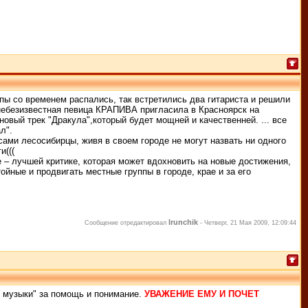
ппы со временем распались, так встретились два гитариста и решили
, небезизвестная певица КРАПИВА пригласила в Красноярск на
новый трек "Дракула",который будет мощней и качественней. ... все
л".
сами лесосибирцы, живя в своем городе не могут назвать ни одного
и(((
 лучшей критике, которая может вдохновить на новые достижения,
ойные и продвигать местные группы в городе, крае и за его
Irunchik
Сообщение отредактировал
-
Четверг, 21 Мая 2009, 12:09:44
 музыки" за помощь и понимание.
УВАЖЕНИЕ ЕМУ И ПОЧЕТ