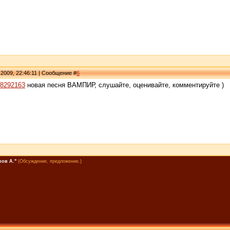
 2009, 22:46:11 | Сообщение #
6
d38292163
новая песня ВАМПИР, слушайте, оценивайте, комментируйте )
ров А."
(Обсуждение, предложение.)