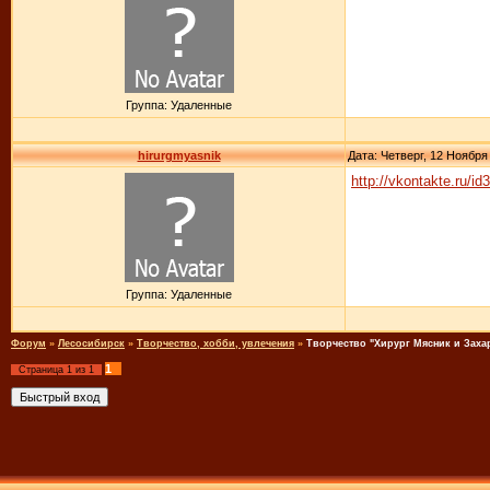
Группа: Удаленные
hirurgmyasnik
Дата: Четверг, 12 Ноября
http://vkontakte.ru/i
Группа: Удаленные
Форум
»
Лесосибирск
»
Творчество, хобби, увлечения
»
Творчество "Хирург Мясник и Заха
1
Страница
1
из
1