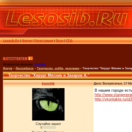
Lesosib.Ru
|
Форум
|
Регистрация
|
Вход
|
PDA
1
Страница
1
из
1
Модератор форума:
STEFANI
Форум
»
Лесосибирск
»
Творчество, хобби, увлечения
»
Творчество "Хирург Мясник и Заха
Творчество "Хирург Мясник и Захаров А."
Irunchik
Дата: Воскресенье, 17 Ма
В нашем городе ест
http://www.stargenerat
http://vkontakte.ru/i
Случайно зашел