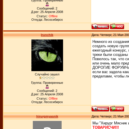
Группа: Проверенные
Сообщений: 2
Д.рег: 25 Апреля 2008
Статус:
Offline
Откуда: Лесосибирск
Irunchik
Дата: Четверг, 21 Мая 20
Немного из создани
создать новую групп
ежегодный конкурс, 
треки были созданы 
Повелось так, что с
или очень мало пред
ДОРОГИЕ ФОРУМЧАНЕ 
если вас задела как
Случайно зашел
пределами, чтобы лю
Группа: Проверенные
Сообщений: 2
Д.рег: 25 Апреля 2008
Статус:
Offline
Откуда: Лесосибирск
hirurgmyasnik
Дата: Четверг, 21 Мая 20
Мы "Хирург Мясник 
ТОВАРИСЧИ!!!