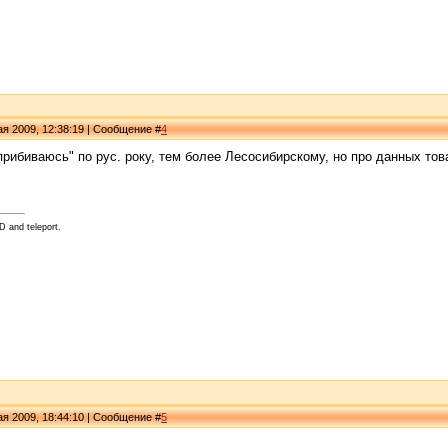
я 2009, 12:38:19 | Сообщение #
4
"прибиваюсь" по рус. року, тем более Лесосибирскому, но про данных т
D and teleport.
я 2009, 18:44:10 | Сообщение #
5