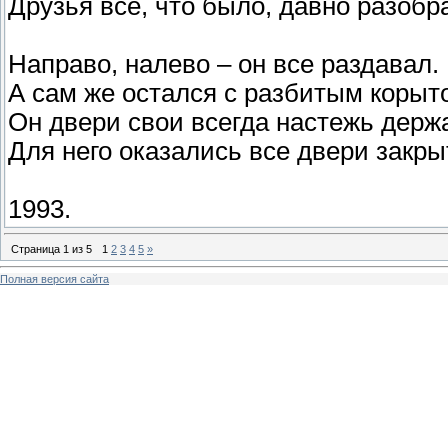
Друзья всё, что было, давно разобр
Направо, налево – он все раздавал.
А сам же остался с разбитым корыт
Он двери свои всегда настежь держ
Для него оказались все двери закры
1993.
Страница
1
из
5
1
2
3
4
5
»
Полная версия сайта