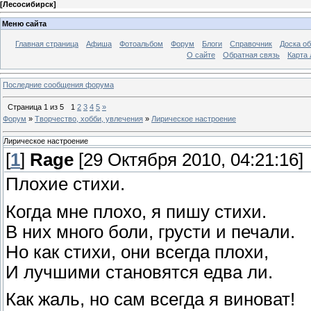
[
Лесосибирск
]
Меню сайта
Главная страница
Афиша
Фотоальбом
Форум
Блоги
Справочник
Доска о
О сайте
Обратная связь
Карта
Последние сообщения форума
Страница
1
из
5
1
2
3
4
5
»
Форум
»
Творчество, хобби, увлечения
»
Лирическое настроение
Лирическое настроение
[
1
]
Rage
[29 Октября 2010, 04:21:16]
Плохие стихи.
Когда мне плохо, я пишу стихи.
В них много боли, грусти и печали.
Но как стихи, они всегда плохи,
И лучшими становятся едва ли.
Как жаль, но сам всегда я виноват!