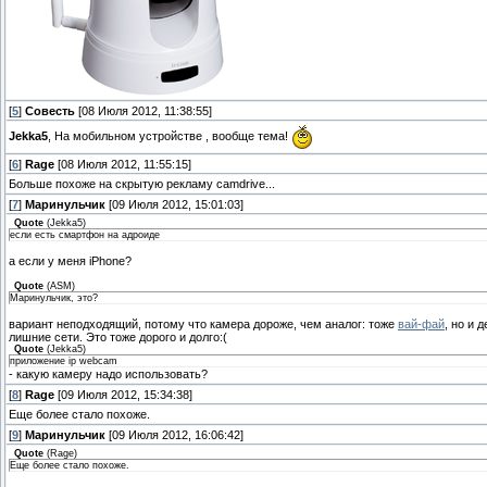
[
5
]
Совесть
[08 Июля 2012, 11:38:55]
Jekka5
, На мобильном устройстве , вообще тема!
[
6
]
Rage
[08 Июля 2012, 11:55:15]
Больше похоже на скрытую рекламу camdrive...
[
7
]
Маринульчик
[09 Июля 2012, 15:01:03]
Quote
(
Jekka5
)
если есть смартфон на адроиде
а если у меня iPhone?
Quote
(
ASM
)
Маринульчик, это?
вариант неподходящий, потому что камера дороже, чем аналог: тоже
вай-фай
, но и 
лишние сети. Это тоже дорого и долго:(
Quote
(
Jekka5
)
приложение ip webcam
- какую камеру надо использовать?
[
8
]
Rage
[09 Июля 2012, 15:34:38]
Еще более стало похоже.
[
9
]
Маринульчик
[09 Июля 2012, 16:06:42]
Quote
(
Rage
)
Еще более стало похоже.