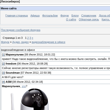
[
Лесосибирск
]
Меню сайта
Главная страница
Афиша
Фотоальбом
Форум
Блоги
Справочник
Доска о
О сайте
Обратная связь
Карта
Последние сообщения форума
Страница
1
из
3
1
2
3
»
Форум
»
Аудио, видео
»
видеонаблюдение в офисе
видеонаблюдение в офисе
[
1
]
Маринульчик
[06 Июля 2012, 18:01:22]
привет! Надо такое видеонаблюение, что бы с инета можно было смотреть. онлайн. П
[
2
]
freedom
[06 Июля 2012, 18:08:28]
Сейчас многие регистраторы имеют такую возможность, т.е. полное управление и п
[
3
]
Soundman
[07 Июля 2012, 22:50:38]
А Wi-Fi для чего?
[
4
]
ASM
[08 Июля 2012, 02:34:18]
Маринульчик
,
это
?