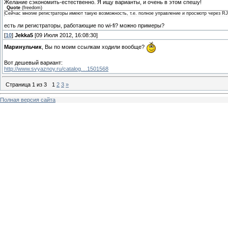
Желание сэкономить-естественно. Я ищу варианты, и очень в этом спешу!
Quote
(
freedom
)
Сейчас многие регистраторы имеют такую возможность, т.е. полное управление и просмотр через R
есть ли регистраторы, работающие по wi-fi? можно примеры?
[
10
]
Jekka5
[09 Июля 2012, 16:08:30]
Маринульчик
, Вы по моим ссылкам ходили вообще?
Вот дешевый вариант:
http://www.svyaznoy.ru/catalog....1501568
Страница
1
из
3
1
2
3
»
Полная версия сайта