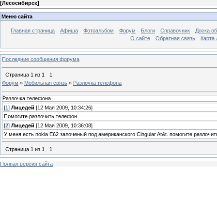
[
Лесосибирск
]
Меню сайта
Главная страница
Афиша
Фотоальбом
Форум
Блоги
Справочник
Доска о
О сайте
Обратная связь
Карта
Последние сообщения форума
Страница
1
из
1
1
Форум
»
Мобильная связь
»
Разлочка телефона
Разлочка телефона
[
1
]
Лицедей
[12 Мая 2009, 10:34:26]
Помогите разлочить телефон
[
2
]
Лицедей
[12 Мая 2009, 10:36:08]
У меня есть nokia E62 залоченый под американского Cingular At&t. помогите разлочит
Страница
1
из
1
1
Полная версия сайта