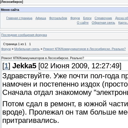
[
Лесосибирск
]
Меню сайта
Главная страница
Афиша
Фотоальбом
Форум
Блоги
Справочник
Доска о
О сайте
Обратная связь
Карта
Последние сообщения форума
Страница
1
из
1
1
Форум
»
Мобильная связь
»
Ремонт КПК/Коммуникаторов в Лесосибирске. Реально?
Ремонт КПК/Коммуникаторов в Лесосибирске. Реально?
[
1
]
Jekka5
[02 Июня 2009, 12:27:49]
Здравствуйте. Уже почти пол-года п
намочен и постепенно издох (прост
Сначала отдал знакомому "электрон
Потом сдал в ремонт, в южной части,
вроде). Пролежал он там больше ме
притрагивались.