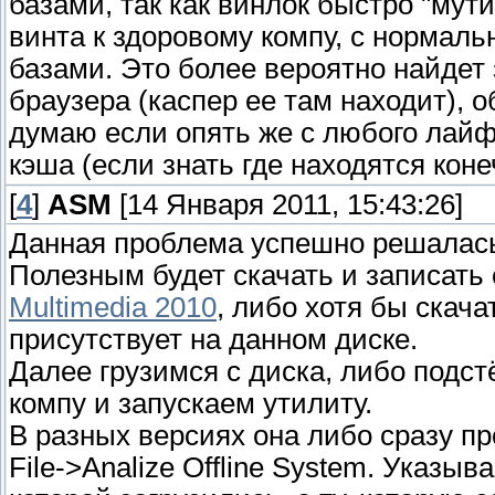
базами, так как винлок быстро "мут
винта к здоровому компу, с нормал
базами. Это более вероятно найдет 
браузера (каспер ее там находит), о
думаю если опять же с любого лай
кэша (если знать где находятся коне
[
4
]
ASM
[14 Января 2011, 15:43:26]
Данная проблема успешно решалась
Полезным будет скачать и записать
Multimedia 2010
, либо хотя бы скач
присутствует на данном диске.
Далее грузимся с диска, либо подс
компу и запускаем утилиту.
В разных версиях она либо сразу п
File->Analize Offline System. Указыв