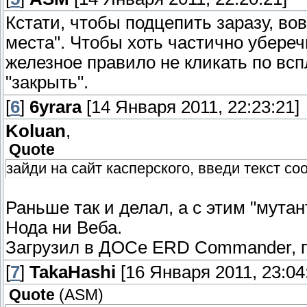
Кстати, чтобы подцепить заразу, во
места". Чтобы хоть частично убереч
железное правило не кликать по вс
"закрыть".
[
6
]
6yrara
[14 Января 2011, 22:23:21]
Koluan
,
Quote
зайди на сайт касперского, введи текст с
Раньше так и делал, а с этим "мутан
Нода ни Веба.
Загрузил в ДОСе ERD Commander, п
[
7
]
TakaHashi
[16 Января 2011, 23:04
Quote
(
ASM
)