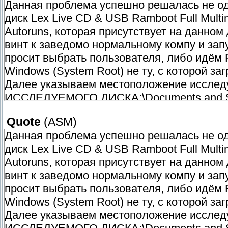
Данная проблема успешно решалась не оди
диск Lex Live CD & USB Ramboot Full Multi
Autoruns, которая присутствует на данном
винт к заведомо нормальному компу и запу
просит выбрать пользователя, либо идём Fi
Windows (System Root) не ту, с которой за
Далее указываем местоположение исслед
ИССЛЕДУЕМОГО ДИСКА:\Documents and Sett
Внимательно смотрим на первую и вторую 
Quote
(
ASM
)
HKLM\SOFTWARE\Microsoft\Windows NT\Curr
Данная проблема успешно решалась не оди
userinit.exe . Вражий гад часто сидит тут 
диск Lex Live CD & USB Ramboot Full Multi
обнаружен, снимаем с него галку, смотрим
Autoruns, которая присутствует на данном
Саму строку (где сняли галку) можно такж
винт к заведомо нормальному компу и запу
вторую HKLM\SOFTWARE\Microsoft\Windows
просит выбрать пользователя, либо идём Fi
быть только Explorer.exe. Если есть что-н
Windows (System Root) не ту, с которой за
Удач
Далее указываем местоположение исслед