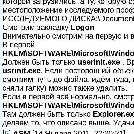
которой загрузились, а ту, которую
местоположение исследуемого про
ИССЛЕДУЕМОГО ДИСКА:\Documents an
Смотрим закладку
Logon
Внимательно смотрим на первую и в
В первой
HKLM\SOFTWARE\Microsoft\Windows
Должен быть только
userinit.exe
. В
usrinit.exe
. Если посторонний объек
смотрим путь до файла, идём туда, 
сняли галку) можно также удалить.
Если в первой всё нормально, смот
HKLM\SOFTWARE\Microsoft\Windows
Там должен быть только
Explorer.e
делаем то, что описано выше. Удачи
[
5
]
ASM
[14 Января 2011, 22:20:21]