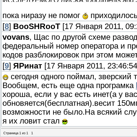
ИССЛЕДУЕМОГО ДИСКА:\Documents and Sett
Внимательно смотрим на первую и вторую 
пока ниразу не помог
приходилось
HKLM\SOFTWARE\Microsoft\Windows NT\Curr
userinit.exe . Вражий гад часто сидит тут 
[
8
]
BooSHRooT
[17 Января 2011, 09:
обнаружен, снимаем с него галку, смотрим
vovans
, Щас по другой схеме развод
Саму строку (где сняли галку) можно такж
федеральный номер оператора и про
вторую HKLM\SOFTWARE\Microsoft\Windows
кодов разблокировок при этом може
быть только Explorer.exe. Если есть что-н
Удач
[
9
]
ЯРинат
[17 Января 2011, 23:46:54
сегодня одного поймал, зверский 
Вообщем, есть еще одна програмка
хороша, если у вас есть инет(а у вас
обновяется(бесплатная).весит 150мг
возможности не было.На всякий случа
я их ловит стал
Страница
1
из
1
1