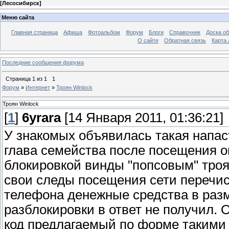
[
Лесосибирск
]
Меню сайта
Главная страница
Афиша
Фотоальбом
Форум
Блоги
Справочник
Доска о
О сайте
Обратная связь
Карта
Последние сообщения форума
Страница
1
из
1
1
Форум
»
Интернет
»
Троян Winlock
Троян Winlock
[
1
]
6yrara
[14 Января 2011, 01:36:21]
У знакомых объявилась такая напас
глава семейства после посещения о
блокировкой винды "попсовым" троя
свои следы посещения сети перечис
телефона денежные средства в разме
разблокировки в ответ не получил. 
код предлагаемый по форме такими 