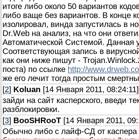
итоге либо около 50 вариантов кодо
либо ваще без вариантов. В конце к
изолировал, винда запустилась в н
Dr.Web на анализ, на что они ответ
Автоматической Системой. Данная 
Соответствующая запись в вирусной 
как они ниже пишут - Trojan.Winlock
поста) по ссылке
http://www.drweb.co
же его лечит тогда простым смертн
[
2
]
Koluan
[14 Января 2011, 08:24:11]
зайди на сайт касперского, введи т
разблокировки.
[
3
]
BooSHRooT
[14 Января 2011, 09:
Обычно либо с лайф-СД от каспера 