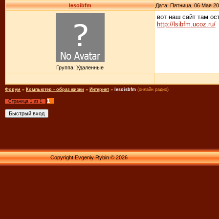
lesoibfm
Дата: Пятница, 06 Мая 20
вот наш сайт там ос
http://lsibfm.ucoz.ru/
Группа: Удаленные
Форум
»
Компьютер - образ жизни
»
Интернет
»
lesoisbfm
(онлайн радио)
1
Страница
1
из
1
Copyright Evgeniy Rybin © 2026