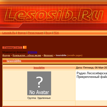
Lesosib.Ru
|
Форум
|
Регистрация
|
Вход
|
PDA
1
Страница
1
из
1
Модератор форума:
STEFANI
Форум
»
Компьютер - образ жизни
»
Интернет
»
lesoisbfm
(онлайн радио)
lesoisbfm
lesoibfm
Дата: Пятница, 06 Мая 20
Радио Лесосибирска 
Прикрепленный фай
Группа: Удаленные