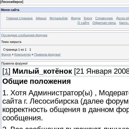
[
Лесосибирск
]
Меню сайта
Главная страница
Афиша
Фотоальбом
Форум
Блоги
Справочник
Доска о
О сайте
Обратная связь
Карта
Последние сообщения форума
Тема закрыта
Страница
1
из
1
1
Форум
»
Компьютер
»
Правила форума!
Правила форума!
[
1
]
Милый_котёнок
[21 Января 2008,
Общие положения
1. Хотя Администратор(ы) , Модера
сайта г. Лесосибирска (далее фору
корректность общения в данном фор
сообщения.