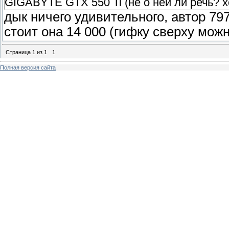
GIGABYTE GTX 550 Ti (не о ней ли речь? х
дык ничего удивительного, автор 797
стоит она 14 000 (гифку сверху мож
Страница
1
из
1
1
Полная версия сайта