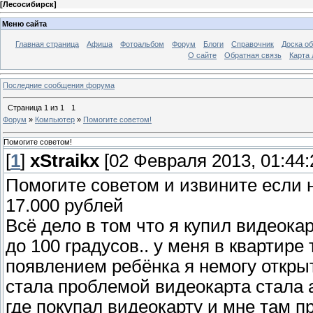
[
Лесосибирск
]
Меню сайта
Главная страница
Афиша
Фотоальбом
Форум
Блоги
Справочник
Доска о
О сайте
Обратная связь
Карта
Последние сообщения форума
Страница
1
из
1
1
Форум
»
Компьютер
»
Помогите советом!
Помогите советом!
[
1
]
xStraikx
[02 Февраля 2013, 01:44:
Помогите советом и извините если 
17.000 рублей
Всё дело в том что я купил видеокар
до 100 градусов.. у меня в квартире т
появлением ребёнка я немогу открыт
стала проблемой видеокарта стала 
где покупал видеокарту и мне там п