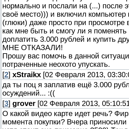
нормально и послали на (...) после 
своё место))) и включил компьютер
(глюки) даже просто при просмотре в
как мне быть и смогу ли я поменять 
доплатить 3.000 рублей и купить д
МНЕ ОТКАЗАЛИ!
Прошу вас помочь в данной ситуации
потраченные неохото упускать.
[
2
]
xStraikx
[02 Февраля 2013, 03:30:
да ты поц я заплатив ещё 3.000 рубл
осуждений... :((
[
3
]
grover
[02 Февраля 2013, 05:10:51
О какой видео карте идет речь? Фи
момента покупки? Вчера приносили 