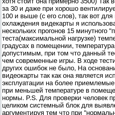
хотя стоит она примерно 3500) Так 
за 30 и даже при хорошо вентилиру
100 и выше (с его слов), так вот д
охлаждения видекарты я использова
нескольких прогонов 15 минутного 
теста(максимальной нагрузке) темпе
градусах в помещении, температура 
допустимым, при том что данный те
чем современные игры. В ходе тест
других ошибок не было, На основани
видеокарты так как она является ис
эксплуатации на более приемлемые,
при меньшей температуре в помещен
нормы. P.S. Для проверки человек п
целиком системный блок для выявле
аргументируя тем что при "нормальн